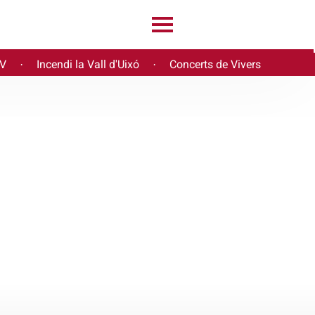
PV
Incendi la Vall d'Uixó
Concerts de Vivers
·
·