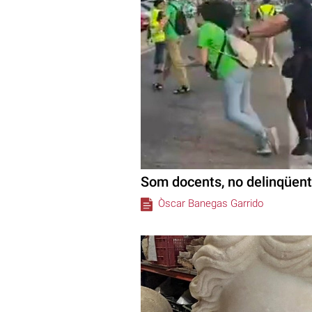
Som docents, no delinqüen
Òscar Banegas Garrido