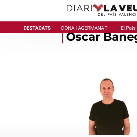
DESTACATS
DONA I AGERMANA'T
El País
·
Òscar Bane