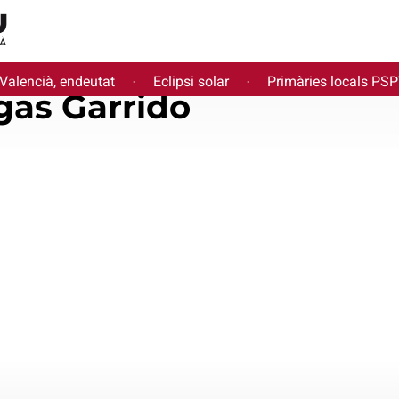
 Valencià, endeutat
Eclipsi solar
Primàries locals PS
·
·
gas Garrido