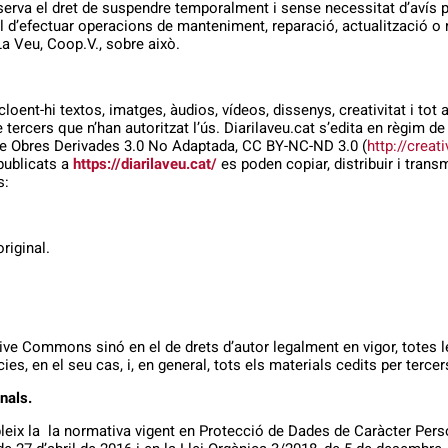
serva el dret de suspendre temporalment i sense necessitat d’avís pre
l d’efectuar operacions de manteniment, reparació, actualització o
La Veu, Coop.V., sobre això.
loent-hi textos, imatges, àudios, vídeos, dissenys, creativitat i tot a
e tercers que n’han autoritzat l’ús. Diarilaveu.cat s’edita en règim
 Obres Derivades 3.0 No Adaptada, CC BY-NC-ND 3.0 (
http://crea
 publicats a
https://diarilaveu.cat/
es poden copiar, distribuir i trans
s:
riginal.
ive Commons sinó en el de drets d’autor legalment en vigor, totes les
es, en el seu cas, i, en general, tots els materials cedits per tercer
nals.
pleix la la normativa vigent en Protecció de Dades de Caràcter Pe