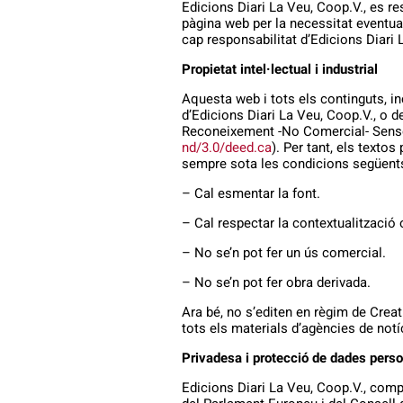
Edicions Diari La Veu, Coop.V., es re
pàgina web per la necessitat eventua
cap responsabilitat d’Edicions Diari 
Propietat intel·lectual i industrial
Aquesta web i tots els continguts, inc
d’Edicions Diari La Veu, Coop.V., o d
Reconeixement -No Comercial- Sense
nd/3.0/deed.ca
). Per tant, els textos
sempre sota les condicions següent
– Cal esmentar la font.
– Cal respectar la contextualització o
– No se’n pot fer un ús comercial.
– No se’n pot fer obra derivada.
Ara bé, no s’editen en règim de Creat
tots els materials d’agències de notíci
Privadesa i protecció de dades perso
Edicions Diari La Veu, Coop.V., com