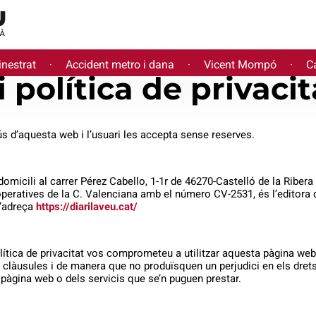
inestrat
Accident metro i dana
Vicent Mompó
Ca
·
·
·
i política de privacit
ús d’aquesta web i l’usuari les accepta sense reserves.
omicili al carrer Pérez Cabello, 1-1r de 46270-Castelló de la Ribera 
peratives de la C. Valenciana amb el número CV-2531, és l’editora de
l’adreça
https://diarilaveu.cat/
ítica de privacitat vos comprometeu a utilitzar aquesta pàgina web i 
clàusules i de manera que no produïsquen un perjudici en els dret
 pàgina web o dels servicis que se’n puguen prestar.