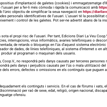
ispositius d’implantació de galetes (cookies) i emmagatzematge d’
 l’usuari per a fer-li més còmoda i ràpida la comunicació amb
https
b l’únic objectiu de simplificar la seua navegació en
https://diarilav
des personals identificatives de l’usuari. L’usuari té la possibilitat
ixement i control de les galetes. Pot ser-ne advertit abans de la insta
sota el propi risc de l’usuari. Per tant, Edicions Diari La Veu Coop.
ncies, interrupcions, virus informàtics, avaries telefòniques o des
mentada; de retards o bloqueigs en l’ús d’aquest sistema electrònic
dor de dades, de línies telefòniques, al sistema d’Internet o en al
 produir al programari o maquinari dels usuaris.
u, Coop.V., no respondrà pels danys causats per terceres persones m
ndrà pels danys i perjudicis causats per l’ús o mala utilització del 
 dels errors, defectes o omissions en els continguts que puguen a
equadament els continguts i servicis. En el cas de fòrums i xats, el
-discriminació per raó de sexe, edat, religió, origen nacional, discapa
enguatge ofensiu.