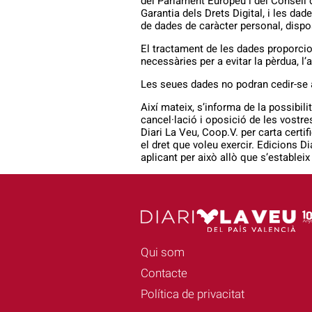
del Parlament Europeu i del Consell d
Garantia dels Drets Digital, i les da
de dades de caràcter personal, dispo
El tractament de les dades proporcio
necessàries per a evitar la pèrdua, l’
Les seues dades no podran cedir-se a
Així mateix, s’informa de la possibilit
cancel·lació i oposició de les vostres
Diari La Veu, Coop.V. per carta certi
el dret que voleu exercir. Edicions 
aplicant per això allò que s’estableix
Qui som
Contacte
Política de privacitat