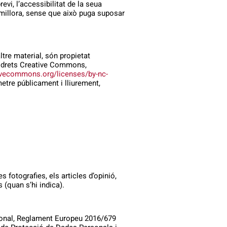
vi, l’accessibilitat de la seua
 millora, sense que això puga suposar
ltre material, són propietat
 de drets Creative Commons,
tivecommons.org/licenses/by-nc-
metre públicament i lliurement,
 fotografies, els articles d’opinió,
s (quan s’hi indica).
rsonal, Reglament Europeu 2016/679