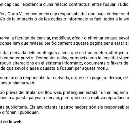
 cap cas l’existència d’una relació contractual entre l’usuari i Edi
u, Coop.V., no assumeix cap responsabilitat que puga derivar-se de 
 i/o de la imprecisió de les dades o informacions facilitades a la we
serva la facultat de canviar, modificar, afegir o eliminar en quals
aconsellem que reviseu periòdicament aquesta pàgina per a estar al 
itat derivada dels continguts aliens que es transmeten, allotgen o 
b caràcter previ si l’esmentat enllaç compleix amb la legalitat vige
roduir alteracions en el sistema informàtic, documents o fitxers de 
 de qualsevol classe causats a l’usuari per aquest motiu.
sumeix cap responsabilitat derivada, o que se’n poguera derivar, de l
questa pàgina web.
ió prèvia del titular del lloc web, pretenguen establir un enllaç a
cés a aquesta pàgina o servici, però que no es realitza reproducció 
ts publicitaris. Els anunciants i patrocinadors són els responsables
 difonen i publiquen.
at de la web