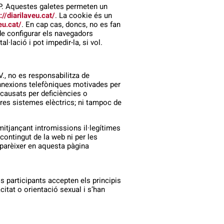
IP. Aquestes galetes permeten un
://diarilaveu.cat/
. La cookie és un
eu.cat/
. En cap cas, doncs, no es fan
 de configurar els navegadors
l·lació i pot impedir-la, si vol.
V., no es responsabilitza de
connexions telefòniques motivades per
 causats per deficiències o
tres sistemes elèctrics; ni tampoc de
itjançant intromissions il·legítimes
contingut de la web ni per les
parèixer en aquesta pàgina
s participants accepten els principis
citat o orientació sexual i s’han