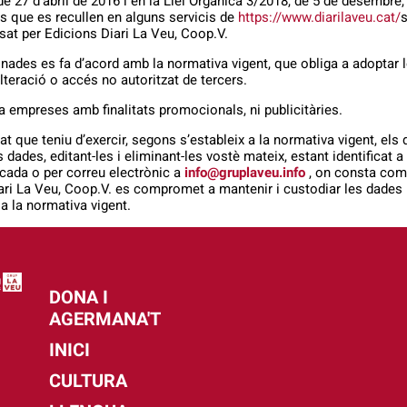
e 27 d’abril de 2016 i en la Llei Orgànica 3/2018, de 5 de desembre
des que es recullen en alguns servicis de
https://www.diarilaveu.cat/
s
sat per Edicions Diari La Veu, Coop.V.
nades es fa d’acord amb la normativa vigent, que obliga a adoptar
alteració o accés no autoritzat de tercers.
 empreses amb finalitats promocionals, ni publicitàries.
at que teniu d’exercir, segons s’estableix a la normativa vigent, els d
 dades, editant-les i eliminant-les vostè mateix, estant identificat a
ficada o per correu electrònic a
info@gruplaveu.info
, on consta com
Diari La Veu, Coop.V. es compromet a mantenir i custodiar les dades
 a la normativa vigent.
DONA I
AGERMANA'T
INICI
CULTURA