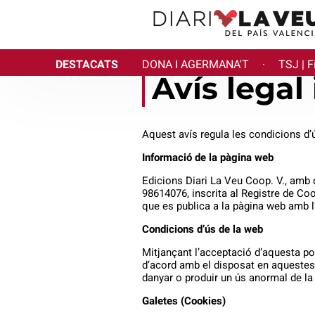
DESTACATS
DONA I AGERMANA'T
TSJ | F
·
Avís legal 
Aquest avís regula les condicions d’
Informació de la pàgina web
Edicions Diari La Veu Coop. V., amb d
98614076, inscrita al Registre de Coo
que es publica a la pàgina web amb 
Condicions d’ús de la web
Mitjançant l’acceptació d’aquesta pol
d’acord amb el disposat en aquestes 
danyar o produir un ús anormal de la
Galetes (Cookies)