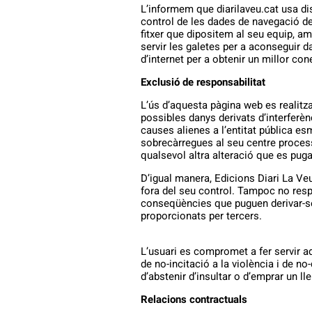
L’informem que diarilaveu.cat usa d
control de les dades de navegació de
fitxer que dipositem al seu equip, am
servir les galetes per a aconseguir da
d’internet per a obtenir un millor cone
Exclusió de responsabilitat
L’ús d’aquesta pàgina web es realitza 
possibles danys derivats d’interferè
causes alienes a l’entitat pública es
sobrecàrregues al seu centre processa
qualsevol altra alteració que es puga
D’igual manera, Edicions Diari La Ve
fora del seu control. Tampoc no respo
conseqüències que puguen derivar-se
proporcionats per tercers.
L’usuari es compromet a fer servir ad
de no-incitació a la violència i de no
d’abstenir d’insultar o d’emprar un ll
Relacions contractuals