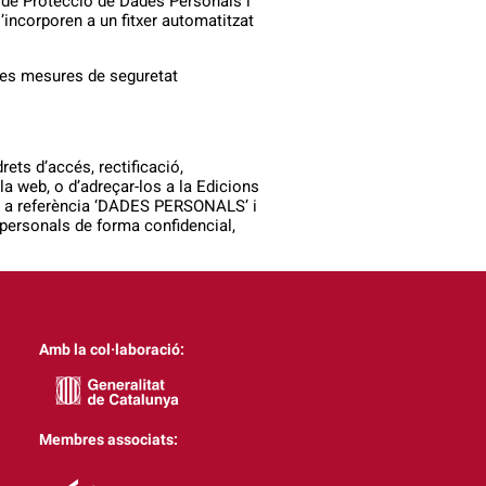
, de Protecció de Dades Personals i
’incorporen a un fitxer automatitzat
 les mesures de seguretat
rets d’accés, rectificació,
 la web, o d’adreçar-los a la Edicions
 a referència ‘DADES PERSONALS’ i
 personals de forma confidencial,
Amb la col·laboració:
Membres associats: