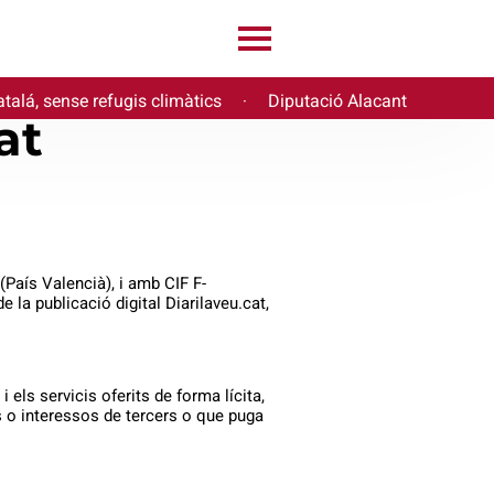
talá, sense refugis climàtics
Diputació Alacant
·
at
(País Valencià), i amb CIF F-
 la publicació digital Diarilaveu.cat,
els servicis oferits de forma lícita,
s o interessos de tercers o que puga