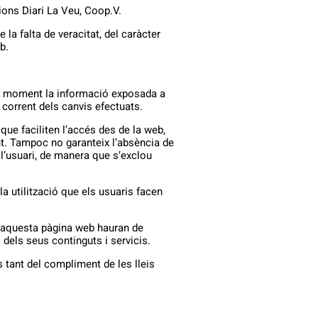
cions Diari La Veu, Coop.V.
la falta de veracitat, del caràcter
b.
evol moment la informació exposada a
corrent dels canvis efectuats.
que faciliten l’accés des de la web,
nt. Tampoc no garanteix l’absència de
l’usuari, de manera que s’exclou
a utilització que els usuaris facen
mb aquesta pàgina web hauran de
dels seus continguts i servicis.
 tant del compliment de les lleis