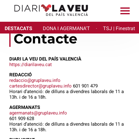
DESTACATS
DONA I AGERMANA'T
TSJ | Finestrat
·
Contacte
DIARI LA VEU DEL PAÍS VALENCIÀ
https://diarilaveu.cat
REDACCIÓ
redaccio@gruplaveu.info
cartesdirector@gruplaveu.info
601 901 479
Horari d’atenció: de dilluns a divendres laborals de 11 a
13h. i de 16 a 18h.
AGERMANATS
agermanats@gruplaveu.info
601 909 628
Horari d’atenció: de dilluns a divendres laborals de 11 a
13h. i de 16 a 18h.