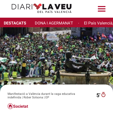
DESTACATS
DONA I AGERMANA'T
El País Valencià
·
Manifestació a València durant la vaga educativa
5′
indefinida | Rober Solsona | EP
Societat