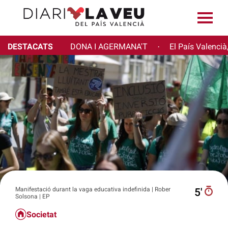
DESTACATS
DONA I AGERMANA'T
El País Valencià
·
Manifestació durant la vaga educativa indefinida | Rober
5′
Solsona | EP
Societat