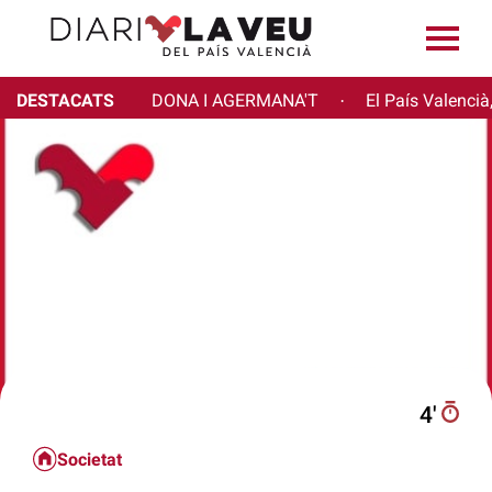
DESTACATS
DONA I AGERMANA'T
El País Valencià
·
4′
Societat