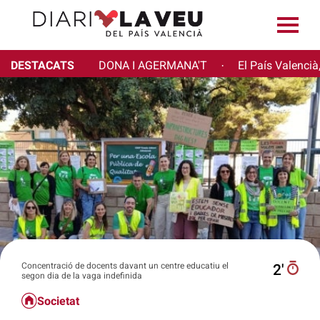
DESTACATS
DONA I AGERMANA'T
El País Valencià
·
Concentració de docents davant un centre educatiu el
2′
segon dia de la vaga indefinida
Societat