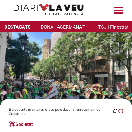
DESTACATS
DONA I AGERMANA'T
TSJ | Finestrat
·
Els docents mantenen el seu pols davant l'enrocament de
4′
Conselleria
Societat