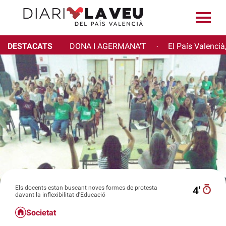
DESTACATS
DONA I AGERMANA'T
El País Valencià
·
Els docents estan buscant noves formes de protesta
4′
davant la inflexibilitat d'Educació
Societat