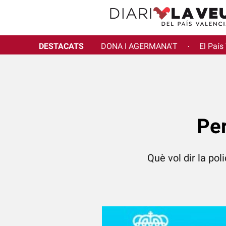
DESTACATS
DONA I AGERMANA'T
El País
·
Per
Què vol dir la po