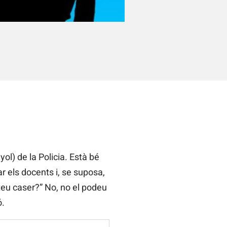
ol) de la Policia. Està bé
ar els docents i, se suposa,
teu caser?” No, no el podeu
ó.