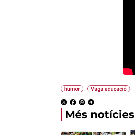
humor
Vaga educació
Més notícies