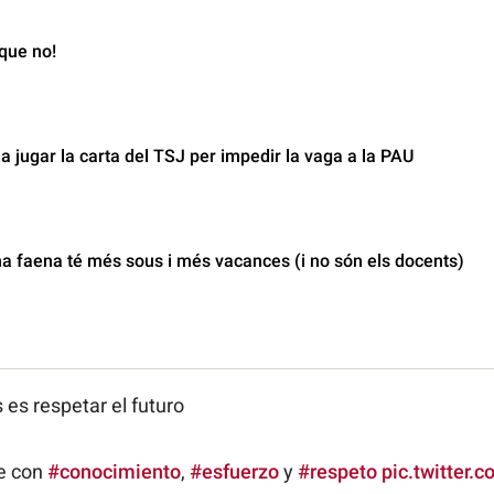
que no!
a jugar la carta del TSJ per impedir la vaga a la PAU
a faena té més sous i més vacances (i no són els docents)
es respetar el futuro
e con
#conocimiento
,
#esfuerzo
y
#respeto
pic.twitter