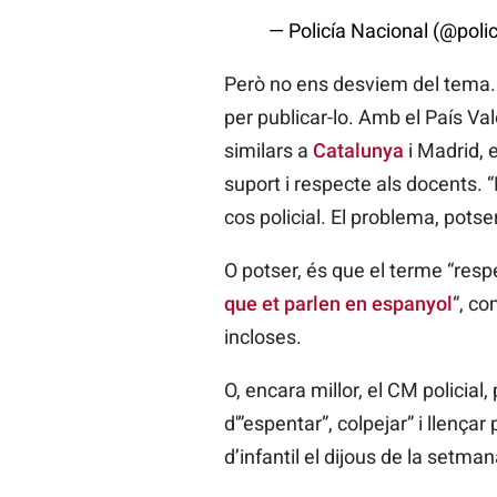
— Policía Nacional (@poli
Però no ens desviem del tema. Mo
per publicar-lo. Amb el País Va
similars a
Catalunya
i Madrid, 
suport i respecte als docents. 
cos policial. El problema, potse
O potser, és que el terme “respec
que et parlen en espanyol
“, co
incloses.
O, encara millor, el CM policial
d'”espentar”, colpejar” i llenç
d’infantil el dijous de la setma