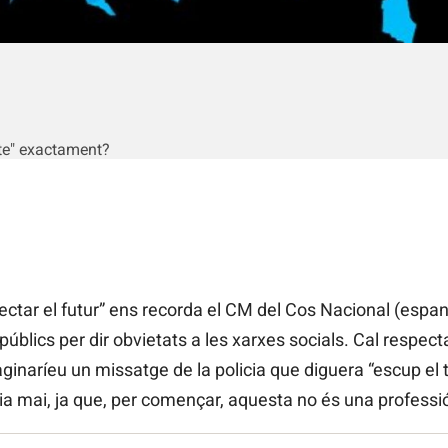
cte" exactament?
ctar el futur” ens recorda el CM del Cos Nacional (espany
públics per dir obvietats a les xarxes socials. Cal respect
aginaríeu un missatge de la policia que diguera “escup el 
a mai, ja que, per començar, aquesta no és una professi