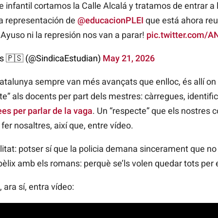
 infantil cortamos la Calle Alcalá y tratamos de entrar a 
la representación de
@educacionPLEI
que está ahora reu
Ni Ayuso ni la represión nos van a parar!
pic.twitter.com
es 🇵🇸 (@SindicaEstudian)
May 21, 2026
talunya sempre van més avançats que enlloc, és allí on s
” als docents per part dels mestres: càrregues, identifica
ees per parlar de la vaga
. Un “respecte” que els nostres
fer nosaltres, així que, entre vídeo.
litat: potser sí que la policia demana sincerament que no
bèlix amb els romans: perquè se’ls volen quedar tots per e
ara sí, entra vídeo: