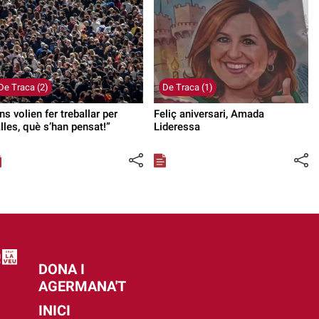
De Traca (2)
De Traca (1)
ns volien fer treballar per
Feliç aniversari, Amada
lles, què s’han pensat!”
Lideressa
DONA I
AGERMANA'T
INICI