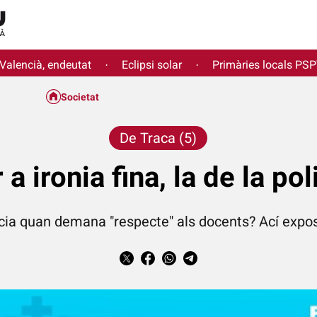
 Valencià, endeutat
Eclipsi solar
Primàries locals PS
·
·
Societat
De Traca (5)
 a ironia fina, la de la pol
licia quan demana "respecte" als docents? Ací exp