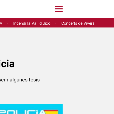
PV
Incendi la Vall d'Uixó
Concerts de Vivers
·
·
icia
osem algunes tesis