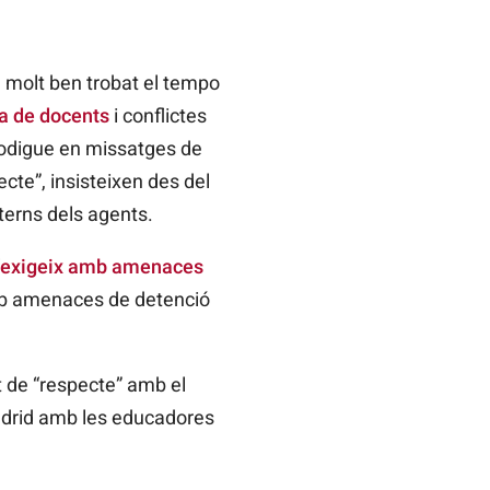
t, molt ben trobat el tempo
da de docents
i conflictes
prodigue en missatges de
cte”, insisteixen des del
nterns dels agents.
exigeix amb amenaces
amb amenaces de detenció
at de “respecte” amb el
 Madrid amb les educadores