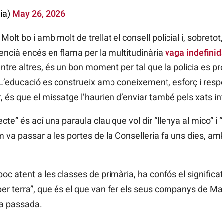
cia)
May 26, 2026
lt bo i amb molt de trellat el consell policial i, sobreto
lencià encés en flama per la multitudinària
vaga indefini
entre altres, és un bon moment per tal que la policia es 
“L’educació es construeix amb coneixement, esforç i respe
r, és que el missatge l’haurien d’enviar també pels xats i
te” és ací una paraula clau que vol dir “llenya al mico” i “
m va passar a les portes de la Conselleria fa uns dies, 
, poc atent a les classes de primària, ha confós el signific
ar per terra”, que és el que van fer els seus companys de
na passada.