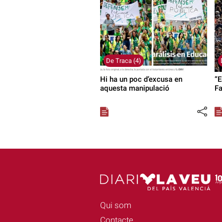
De Traca (4)
Hi ha un poc d’excusa en
“E
aquesta manipulació
Fa
Qui som
Contacte