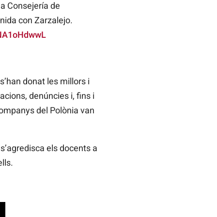
la Consejería de
nida con Zarzalejo.
/ANA1oHdwwL
’han donat les millors i
cions, denúncies i, fins i
 companys del Polònia van
 s’agredisca els docents a
lls.