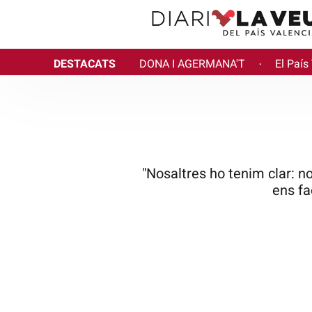
DESTACATS
DONA I AGERMANA'T
El País
·
"Nosaltres ho tenim clar: no
ens fa