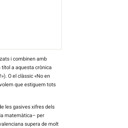
tzats i combinen amb
títol a aquesta crònica
»). O el clàssic «No en
, volem que estiguem tots
e les gasives xifres dels
cia matemàtica– per
 valenciana supera de molt