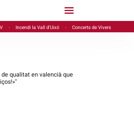
PV
Incendi la Vall d'Uixó
Concerts de Vivers
·
·
a de qualitat en valencià que
iços!»"