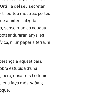
tí i la del seu secretari
rtí, porteu mestres, porteu
 ajunten l’alegria i el
rma, sense manies aquesta
potser duraran anys, és
a, ni un paper a terra, ni
perança a aquest país,
iobra estúpida d’una
e, però, nosaltres ho tenim
que ens faça més
nobles,
 toque.