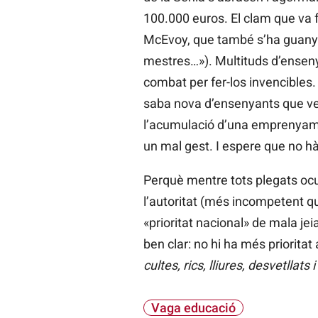
100.000 euros. El clam que va f
McEvoy, que també s’ha guanyat
mestres…»). Multituds d’ensenya
combat per fer-los invencibles
saba nova d’ensenyants que ve 
l’acumulació d’una emprenyamen
un mal gest. I espere que no h
Perquè mentre tots plegats ocu
l’autoritat (més incompetent qu
«prioritat nacional» de mala je
ben clar: no hi ha més priorita
cultes, rics, lliures, desvetllats i
Vaga educació