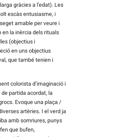
arga gràcies a l’edat). Les
olt escàs entusiasme, i
sseget amable per veure i
n la inèrcia dels rituals
les (objectius i
eció en uns objectius
al, que també tenien i
nt colorista d’imaginació i
 de partida acordat, la
grocs. Evoque una plaça /
iverses artèries. I el verd ja
riba amb somriures, punys
ufen que bufen,