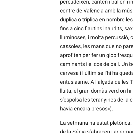
percudeixen, canten i ballen i 
centre de València amb la músi
duplica o triplica en nombre les
fins a cinc flautins inaudits, 
lluminoses, i molta percussió, 
cassoles, les mans que no pare
aprofiten per fer un glop fresq
caminants i el cos de ball. Un b
cervesa i l’últim se l’hi ha que
entusiasme. A l’alçada de les 
lluita, el gran domàs verd on h
s’espolsa les teranyines de la 
havia encara presos»).
La setmana ha estat pletòrica. 
de la Sénia s’abracen i agermane