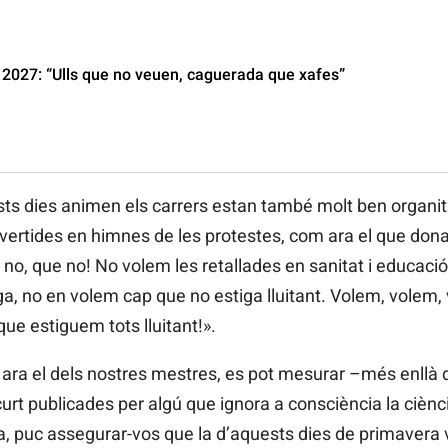
 2027: “Ulls que no veuen, caguerada que xafes”
sts dies animen els carrers estan també molt ben organi
vertides en himnes de les protestes, com ara el que dona 
no, que no! No volem les retallades en sanitat i educació!
a, no en volem cap que no estiga lluitant. Volem, volem
ue estiguem tots lluitant!».
ara el dels nostres mestres, es pot mesurar –més enllà d
rt publicades per algú que ignora a consciència la cièn
ega, puc assegurar-vos que la d’aquests dies de primavera