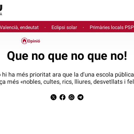
 Valencià, endeutat
Eclipsi solar
Primàries locals PS
·
·
Opinió
Que no que no que no!
 hi ha més prioritat ara que la d'una escola públic
ça més «nobles, cultes, rics, lliures, desvetllats i fel