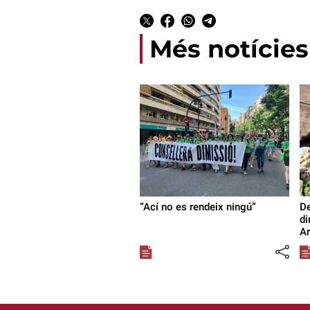
Més notícies
“Ací no es rendeix ningú”
De
di
Ar