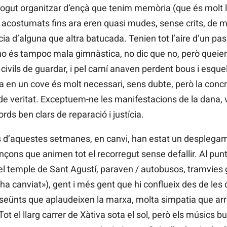
ogut organitzar d’ençà que tenim memòria (que és molt ll
costumats fins ara eren quasi mudes, sense crits, de m
ia d’alguna que altra batucada. Tenien tot l’aire d’un pa
o és tampoc mala gimnàstica, no dic que no, però queien e
civils de guardar, i pel camí anaven perdent bous i esquel
a en un cove és molt necessari, sens dubte, però la concr
de veritat. Exceptuem-ne les manifestacions de la dana, v
rds ben clars de reparació i justícia.
d’aquestes setmanes, en canvi, han estat un desplegame
cançons que animen tot el recorregut sense defallir. Al punt
el temple de Sant Agustí, paraven / autobusos, tramvies 
 ha canviat»), gent i més gent que hi conflueix des de les d
nseünts que aplaudeixen la marxa, molta simpatia que ar
ot el llarg carrer de Xàtiva sota el sol, però els músics b