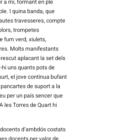
r a mi, formant en ple
le. I quina banda, que
 flautes travesseres, compte
olors, trompetes
e fum verd, xiulets,
bres. Molts manifestants
rescut aplacant la set dels
r-hi uns quants pots de
surt, el jove continua bufant
pancartes de suport a la
veu per un país sencer que
A les Torres de Quart hi
ns, docents d’ambdós costats
gues docents per valor de