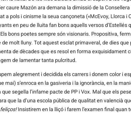
er caure Mazón ara demana la dimissió de la Consellera Or
 a pols i cinisme la seua cançoneta («McEvoy, Llorca i O
nts en peu de lluita fan bons aquells versos d’Estellés que
. Els bons poetes sempre són visionaris. Propositiva, fe
de molt lluny. Tot aquest esclat primaveral, de dies que 
ta de dècades que es resol en forma exquisidament cívic
àgem de lamentar tanta pulcritud.
pem alegrement i decidida els carrers i donem color i es
e mai) s’enroca en la gasiveria i la ignorància, en la man
ia que segella l’infame pacte de PP i Vox. Mal que els pes
t ara que la d’una escola pública de qualitat en valencià 
 feliços!
Insistirem en la lliçó i farem l’examen final quan