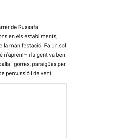
rrer de Russafa
ons en els establiments,
de la manifestació. Fa un sol
é n’aprèn!– i la gent va ben
alla i gorres, paraigües per
de percussió i de vent.