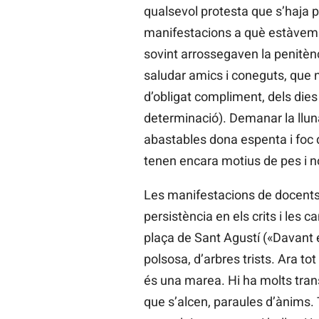
qualsevol protesta que s’haja p
manifestacions a què estàvem a
sovint arrossegaven la penitènc
saludar amics i coneguts, que n
d’obligat compliment, dels dies 
determinació). Demanar la llun
abastables dona espenta i foc 
tenen encara motius de pes i no
Les manifestacions de docents 
persistència en els crits i les 
plaça de Sant Agustí («Davant 
polsosa, d’arbres trists. Ara tot
és una marea. Hi ha molts tra
que s’alcen, paraules d’ànims. T