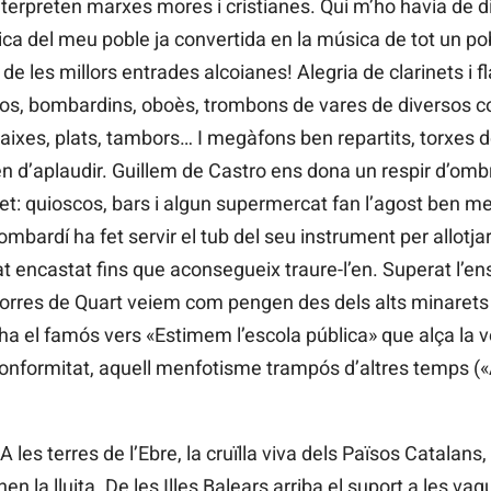
interpreten marxes mores i cristianes. Qui m’ho havia de di
ca del meu poble ja convertida en la música de tot un pob
 de les millors entrades alcoianes! Alegria de clarinets i
saxos, bombardins, oboès, trombons de vares de diversos c
caixes, plats, tambors… I megàfons ben repartits, torxes d
n d’aplaudir. Guillem de Castro ens dona un respir d’om
uet: quioscos, bars i algun supermercat fan l’agost ben me
ombardí ha fet servir el tub del seu instrument per allotja
dat encastat fins que aconsegueix traure-l’en. Superat l’en
Torres de Quart veiem com pengen des dels alts minarets 
i ha el famós vers «Estimem l’escola pública» que alça la 
conformitat, aquell menfotisme trampós d’altres temps («
A les terres de l’Ebre, la cruïlla viva dels Països Catala
n la lluita. De les Illes Balears arriba el suport a les va