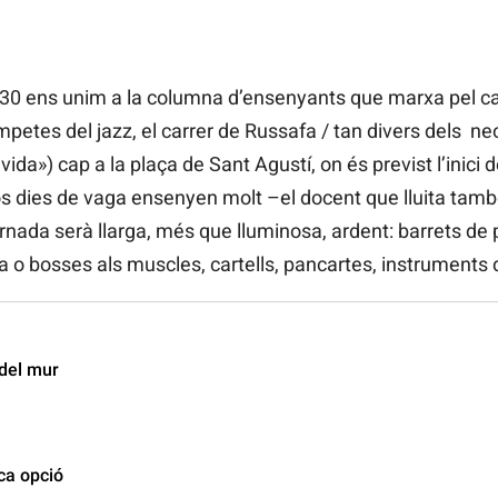
.30 ens unim a la columna d’ensenyants que marxa pel ca
mpetes del jazz, el carrer de Russafa / tan divers dels ne
vida») cap a la plaça de Sant Agustí, on és previst l’inici 
sos dies de vaga ensenyen molt –el docent que lluita tamb
nada serà llarga, més que lluminosa, ardent: barrets de p
la o bosses als muscles, cartells, pancartes, instruments 
 del mur
ica opció