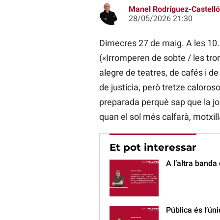
Manel Rodríguez-Castelló
28/05/2026 21:30
Dimecres 27 de maig. A les 10
(«Irromperen de sobte / les tro
alegre de teatres, de cafés i de 
de justícia, però tretze caloro
preparada perquè sap que la jor
quan el sol més calfarà, motxil
Et pot interessar
A l’altra banda
Pública és l’ún