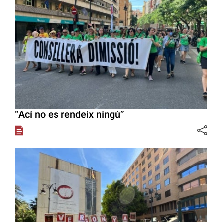
“Ací no es rendeix ningú”