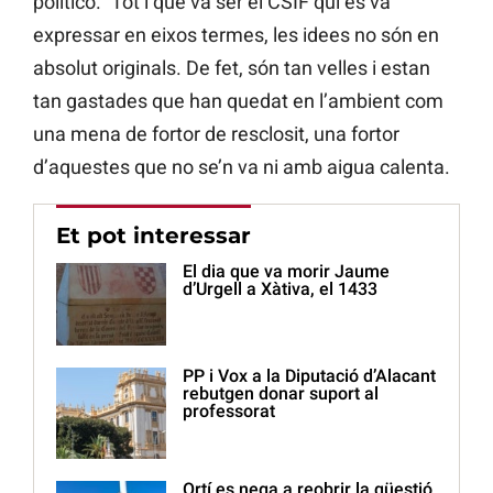
político.” Tot i que va ser el CSIF qui es va
expressar en eixos termes, les idees no són en
absolut originals. De fet, són tan velles i estan
tan gastades que han quedat en l’ambient com
una mena de fortor de resclosit, una fortor
d’aquestes que no se’n va ni amb aigua calenta.
Et pot interessar
El dia que va morir Jaume
d’Urgell a Xàtiva, el 1433
PP i Vox a la Diputació d’Alacant
rebutgen donar suport al
professorat
Ortí es nega a reobrir la qüestió