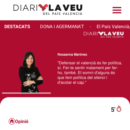
DESTACATS
DONA I AGERMANA'T
El País Valencià
·
5′
Opinió