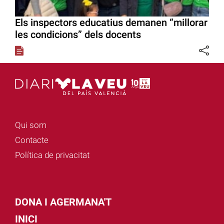
Els inspectors educatius demanen “millorar
les condicions” dels docents
Qui som
Contacte
Política de privacitat
DONA I AGERMANA'T
INICI