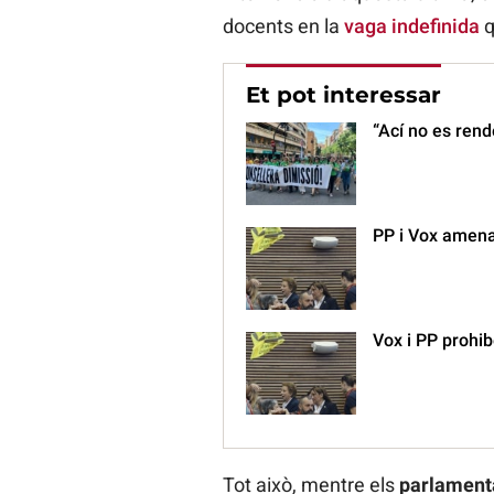
docents en la
vaga indefinida
q
Et pot interessar
“Ací no es rend
PP i Vox amenac
Vox i PP prohib
Tot això, mentre els
parlament