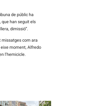
ribuna de públic ha
, que han seguit els
era, dimissió”.
it missatges com ara
En eixe moment, Alfredo
n l’hemicicle.