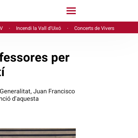
PV
Incendi la Vall d'Uixó
Concerts de Vivers
·
·
ofessores per
í
 Generalitat, Juan Francisco
enció d'aquesta