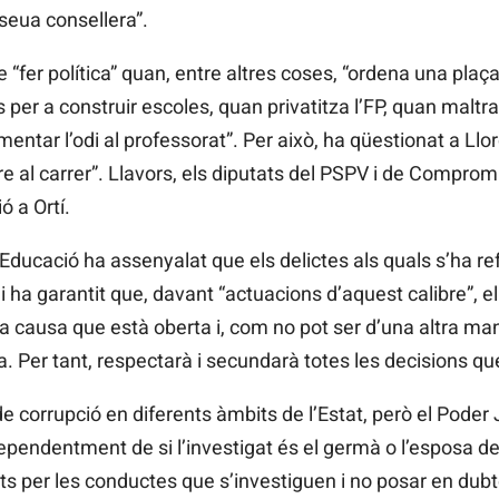
 seua consellera”.
e “fer política” quan, entre altres coses, “ordena una plaça
s per a construir escoles, quan privatitza l’FP, quan malt
tar l’odi al professorat”. Per això, ha qüestionat a Llo
re al carrer”. Llavors, els diputats del PSPV i de Compro
ó a Ortí.
d’Educació ha assenyalat que els delictes als quals s’ha re
ha garantit que, davant “actuacions d’aquest calibre”, e
 causa que està oberta i, com no pot ser d’una altra man
ia. Per tant, respectarà i secundarà totes les decisions q
 corrupció en diferents àmbits de l’Estat, però el Poder J
ependentment de si l’investigat és el germà o l’esposa del
ts per les conductes que s’investiguen i no posar en dubt