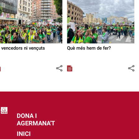
 vencedors ni vençuts
Què més hem de fer?
DONA I
AGERMANA'T
INICI