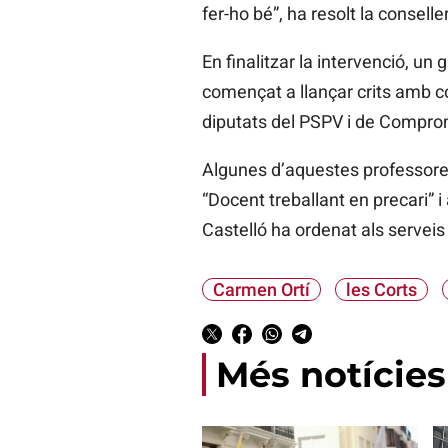
fer-ho bé”, ha resolt la conselle
En finalitzar la intervenció, un
començat a llançar crits amb co
diputats del PSPV i de Comprom
Algunes d’aquestes professores
“Docent treballant en precari” i
Castelló ha ordenat als serveis
Carmen Ortí
les Corts
Més notícies