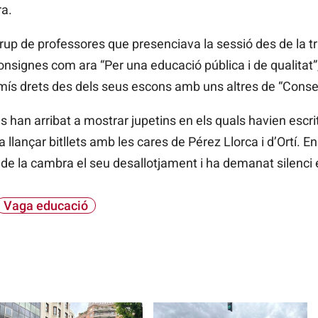
ra.
 grup de professores que presenciava la sessió des de la t
nsignes com ara “Per una educació pública i de qualitat”
ís drets des dels seus escons amb uns altres de “Consell
 han arribat a mostrar jupetins en els quals havien escr
 a llançar bitllets amb les cares de Pérez Llorca i d’Ortí. 
 de la cambra el seu desallotjament i ha demanat silenci e
Vaga educació