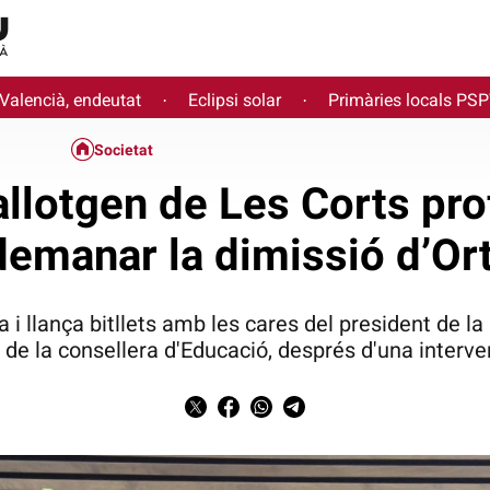
 Valencià, endeutat
Eclipsi solar
Primàries locals PS
·
·
Societat
llotgen de Les Corts pr
demanar la dimissió d’Ort
 i llança bitllets amb les cares del president de la
i de la consellera d'Educació, després d'una interv