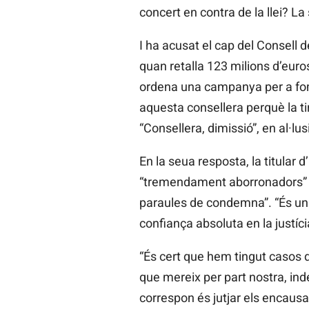
concert en contra de la llei? La
I ha acusat el cap del Consell d
quan retalla 123 milions d’euro
ordena una campanya per a fomen
aquesta consellera perquè la ti
“Consellera, dimissió”, en al·lusi
En la seua resposta, la titular 
“tremendament aborronadors” i 
paraules de condemna”. “És una
confiança absoluta en la justíc
“És cert que hem tingut casos de
que mereix per part nostra, ind
correspon és jutjar els encausa