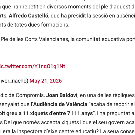
a que han repetit en diversos moments del ple d’aquest dij
rts,
Alfredo Castelló
, que ha presidit la sessió en absènc
tats de totes dues formacions.
 Ple de les Corts Valencianes, la comunitat educativa por
ic.twitter.com/Y1nqO1q1Nt
oliver_nacho)
May 21, 2026
síndic de Compromís,
Joan Baldoví
, en una de les rèpliques
enyalat que l’
Audiència de València
“acaba de reobrir e
t greu a 11 xiquets d’entre 7 i 11 anys
“, i ha preguntat 
us Dei que només accepta xiquets i que el seu govern aca
 era la inspectora d’eixe centre educatiu? La seua consel