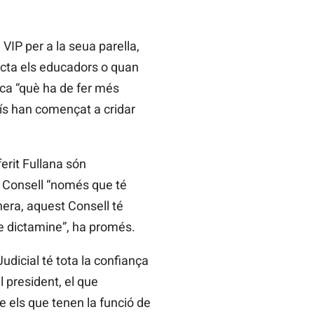
 VIP per a la seua parella,
racta els educadors o quan
rca “què ha de fer més
mís han començat a cridar
ferit Fullana són
l Consell “només que té
era, aquest Consell té
ue dictamine”, ha promés.
udicial té tota la confiança
 president, el que
e els que tenen la funció de