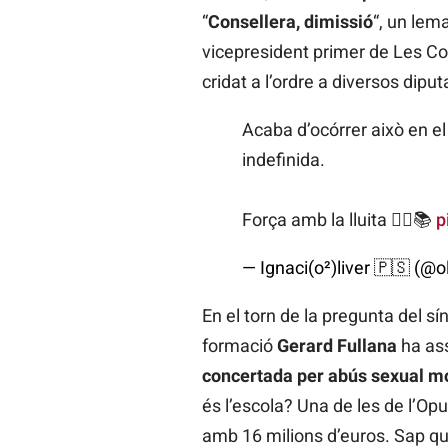
“
Consellera, dimissió
“, un lem
vicepresident primer de Les Co
cridat a l’ordre a diversos dipu
Acaba d’ocórrer això en el
indefinida.
Força amb la lluita ✊🏼📚
p
— Ignaci(o²)liver 🇵🇸 (@
En el torn de la pregunta del 
formació
Gerard Fullana
ha ass
concertada per abús sexual mol
és l’escola? Una de les de l’Op
amb 16 milions d’euros. Sap qui