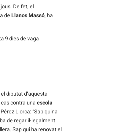
ous. De fet, el
ia de
Llanos Massó
, ha
ta 9 dies de vaga
 el diputat d’aquesta
l cas contra una
escola
a Pérez Llorca: “Sap quina
ba de regar il·legalment
lera. Sap qui ha renovat el