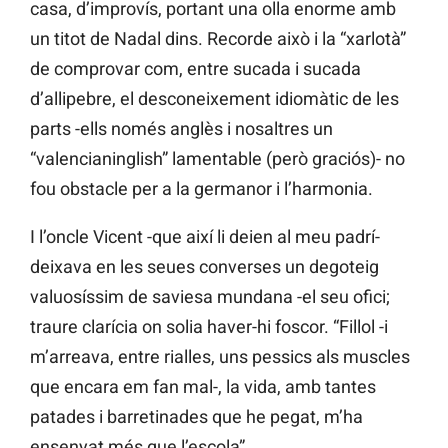
casa, d’improvís, portant una olla enorme amb
un titot de Nadal dins. Recorde això i la “xarlotà”
de comprovar com, entre sucada i sucada
d’allipebre, el desconeixement idiomàtic de les
parts -ells només anglès i nosaltres un
“valencianinglish” lamentable (però graciós)- no
fou obstacle per a la germanor i l’harmonia.
I l’oncle Vicent -que així li deien al meu padrí-
deixava en les seues converses un degoteig
valuosíssim de saviesa mundana -el seu ofici;
traure clarícia on solia haver-hi foscor. “Fillol -i
m’arreava, entre rialles, uns pessics als muscles
que encara em fan mal-, la vida, amb tantes
patades i barretinades que he pegat, m’ha
ensenyat més que l’escola”.