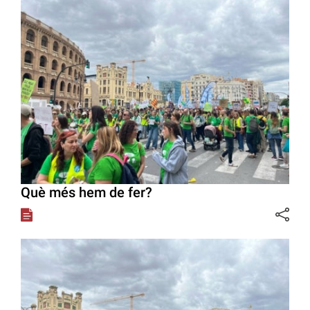
Què més hem de fer?