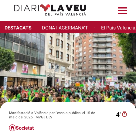
DESTACATS
DONA I AGERMANA'T
El País Valencià
·
Manifestació a València per l'escola pública, el 15 de
4′
maig del 2026 | MVG | DLV
Societat