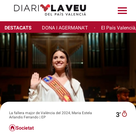
DESTACATS
DONA I AGERMANA'T
El País Valencià
·
La fallera major de València del 2024, Maria Estela
3′
Arlandis Ferrando | EP
Societat