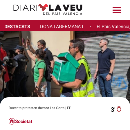
DESTACATS
DONA I AGERMANA'T
El País Valencià
·
Docents protesten davant Les Corts | EP
3′
Societat