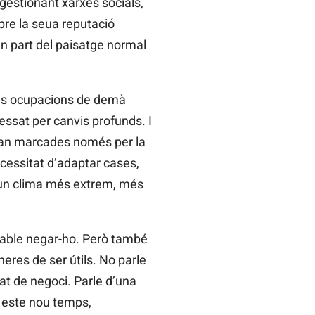
gestionant xarxes socials,
bre la seua reputació
men part del paisatge normal
 les ocupacions de demà
essat per canvis profunds. I
aran marcades només per la
 necessitat d’adaptar cases,
a un clima més extrem, més
sable negar-ho. Però també
eres de ser útils. No parle
at de negoci. Parle d’una
en este nou temps,