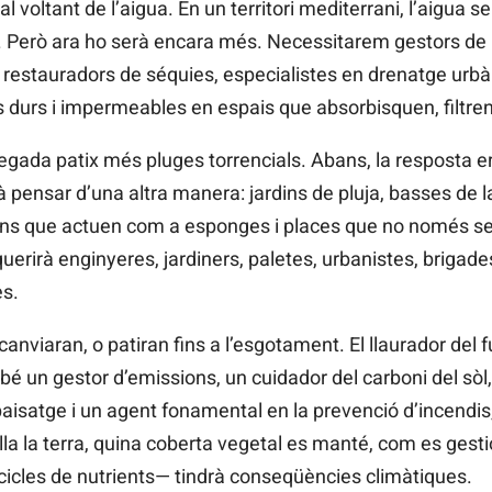
l voltant de l’aigua. En un territori mediterrani, l’aigua s
a. Però ara ho serà encara més. Necessitarem gestors de r
, restauradors de séquies, especialistes en drenatge urbà
durs i impermeables en espais que absorbisquen, filtren i
ada patix més pluges torrencials. Abans, la resposta er
 pensar d’una altra manera: jardins de pluja, basses de 
ans que actuen com a esponges i places que no només se
querirà enginyeres, jardiners, paletes, urbanistes, brigad
es.
nviaran, o patiran fins a l’esgotament. El llaurador del 
é un gestor d’emissions, un cuidador del carboni del sòl
 paisatge i un agent fonamental en la prevenció d’incendis
la la terra, quina coberta vegetal es manté, com es gesti
 cicles de nutrients— tindrà conseqüències climàtiques.