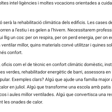
s intel·ligències i moltes vocacions orientades a cuidar,
serà la rehabilitació climàtica dels edificis. Les cases d
orren a l’estiu i es gelen a l’hivern. Necessitarem profes
 llig un cos: per on respira, per on perd energia, per on en
entilar millor, quins materials convé utilitzar i quines s
més confort.
 oficis com el de tècnic en confort climàtic domèstic, ins
es verdes, rehabilitador energètic de barri, assessora en 
pular. Exemples clars? Algú que ajude una família major a
alor en juliol. Algú que transforme una escola amb patis
cos i aules millor ventilades. Algú que convertisca una r
t les onades de calor.