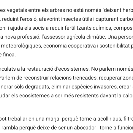
s vegetals entre els arbres no està només “deixant herba”
ua, reduint l’erosió, afavorint insectes útils i capturant ca
ni i ajuda els socis a reduir fertilitzants químics, compos
na nova professió: l’assessor agrícola climàtic. Una per
 meteorològiques, economia cooperativa i sostenibilitat 
 finca.
inculats a la restauració d’ecosistemes. No parlem només
Parlem de reconstruir relacions trencades: recuperar zo
nerar sòls degradats, eliminar espècies invasores, crear 
udar els ecosistemes a ser més resistents davant la calor,
t treballar en una marjal perquè torne a acollir aus, filtr
 rambla perquè deixe de ser un abocador i torne a funcio