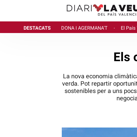
DESTACATS
DONA I AGERMANA'T
El País
·
Els 
La nova economia climàtica 
verda. Pot repartir oportuni
sostenibles per a uns pocs.
negociac