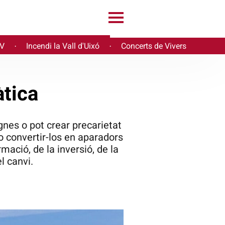
PV
Incendi la Vall d'Uixó
Concerts de Vivers
·
·
àtica
gnes o pot crear precarietat
 o convertir-los en aparadors
mació, de la inversió, de la
el canvi.