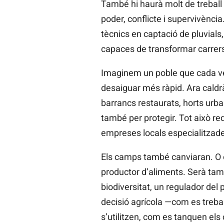
També hi haurà molt de treball a
poder, conflicte i supervivènci
tècnics en captació de pluvials
capaces de transformar carrers 
Imaginem un poble que cada veg
desaiguar més ràpid. Ara caldrà
barrancs restaurats, horts urb
també per protegir. Tot això re
empreses locals especialitzad
Els camps també canviaran. O ca
productor d’aliments. Serà tamb
biodiversitat, un regulador del
decisió agrícola —com es trebal
s’utilitzen, com es tanquen els