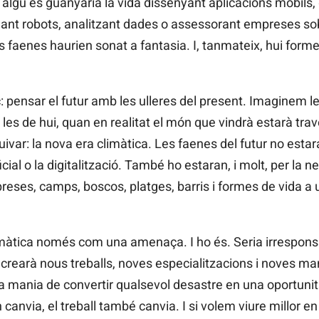
lgú es guanyaria la vida dissenyant aplicacions mòbils, 
amant robots, analitzant dades o assessorant empreses so
tes faenes haurien sonat a fantasia. I, tanmateix, hui for
c: pensar el futur amb les ulleres del present. Imaginem
es de hui, quan en realitat el món que vindrà estarà trav
uivar: la nova era climàtica. Les faenes del futur no est
ificial o la digitalització. També ho estaran, i molt, per la
preses, camps, boscos, platges, barris i formes de vida 
limàtica només com una amenaça. I ho és. Seria irrespon
crearà nous treballs, noves especialitzacions i noves man
a mania de convertir qualsevol desastre en una oportunit
n canvia, el treball també canvia. I si volem viure millor 