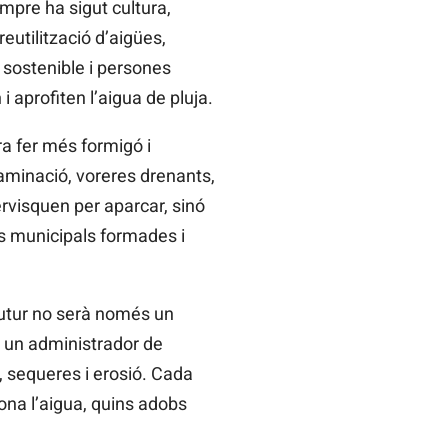
empre ha sigut cultura,
eutilització d’aigües,
 sostenible i persones
 aprofiten l’aigua de pluja.
a fer més formigó i
laminació, voreres drenants,
rvisquen per aparcar, sinó
es municipals formades i
futur no serà només un
, un administrador de
, sequeres i erosió. Cada
ona l’aigua, quins adobs