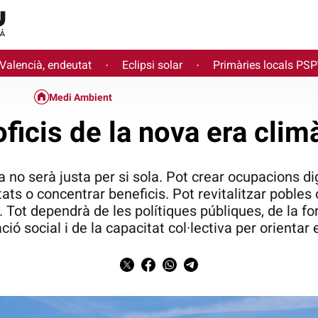
 Valencià, endeutat
Eclipsi solar
Primàries locals PS
·
·
Medi Ambient
oficis de la nova era clim
no serà justa per si sola. Pot crear ocupacions di
tats o concentrar beneficis. Pot revitalitzar pobles
 Tot dependrà de les polítiques públiques, de la for
ió social i de la capacitat col·lectiva per orientar 