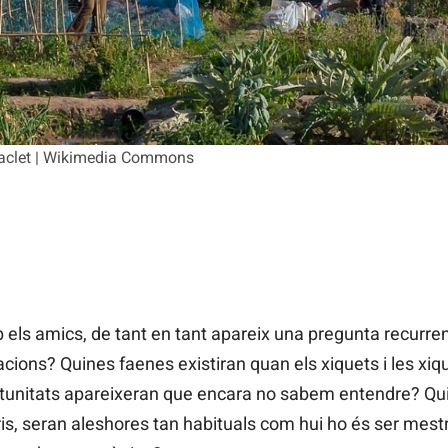
nimaclet | Wikimedia Commons
s amics, de tant en tant apareix una pregunta recurrent
cions? Quines faenes existiran quan els xiquets i les xiq
unitats apareixeran que encara no sabem entendre? Quin
, seran aleshores tan habituals com hui ho és ser mestra,