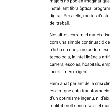
majors no podien imaginar que a
instal·lant fibra òptica, progr
digital. Per a ells, moltes d’es
del treball.
Nosaltres correm el mateix ris
com una simple continuació de l
n’hi ha un que ja no podem esq
tecnologia, la intel·ligència art
carrers, escoles, hospitals, em
incert i més exigent.
Hem anat parlant de la crisi c
és cert que esta transformació 
d’un optimisme ingenu, ni d’eix
realitat molt concreta: si el mó