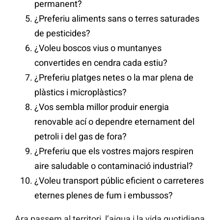
permanent?
¿Preferiu aliments sans o terres saturades
de pesticides?
¿Voleu boscos vius o muntanyes
convertides en cendra cada estiu?
¿Preferiu platges netes o la mar plena de
plàstics i microplàstics?
¿Vos sembla millor produir energia
renovable ací o dependre eternament del
petroli i del gas de fora?
¿Preferiu que els vostres majors respiren
aire saludable o contaminació industrial?
¿Voleu transport públic eficient o carreteres
eternes plenes de fum i embussos?
Ara passem al territori, l’aigua i la vida quotidiana