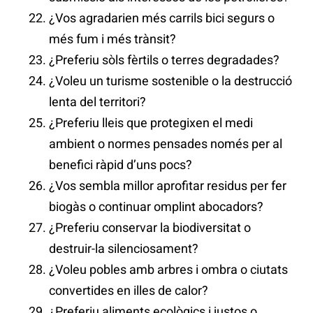
¿Vos agradarien més carrils bici segurs o
més fum i més trànsit?
¿Preferiu sòls fèrtils o terres degradades?
¿Voleu un turisme sostenible o la destrucció
lenta del territori?
¿Preferiu lleis que protegixen el medi
ambient o normes pensades només per al
benefici ràpid d’uns pocs?
¿Vos sembla millor aprofitar residus per fer
biogàs o continuar omplint abocadors?
¿Preferiu conservar la biodiversitat o
destruir-la silenciosament?
¿Voleu pobles amb arbres i ombra o ciutats
convertides en illes de calor?
¿Preferiu aliments ecològics i justos o