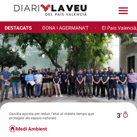
DESTACATS
DONA I AGERMANA'T
El País Valencià
·
Gandia aposta per reduir l'atur al mateix temps que
3′
protegeix els espais naturals
Medi Ambient