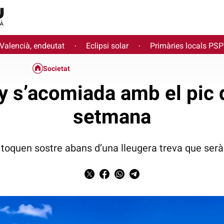
 Valencià, endeutat
Eclipsi solar
Primàries locals PS
·
·
Societat
 s’acomiada amb el pic d
setmana
toquen sostre abans d’una lleugera treva que se