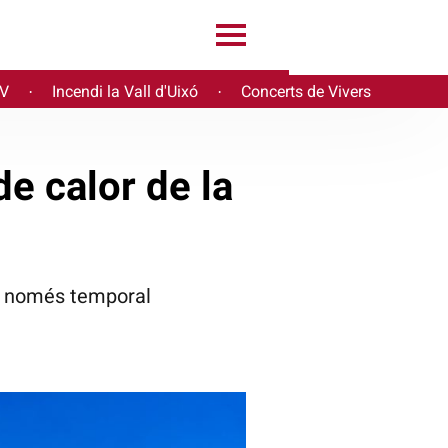
PV
Incendi la Vall d'Uixó
Concerts de Vivers
·
·
e calor de la
rà només temporal