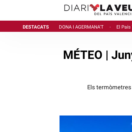
DESTACATS
DONA I AGERMANA'T
El País
·
MÉTEO | Juny
Els termòmetres 