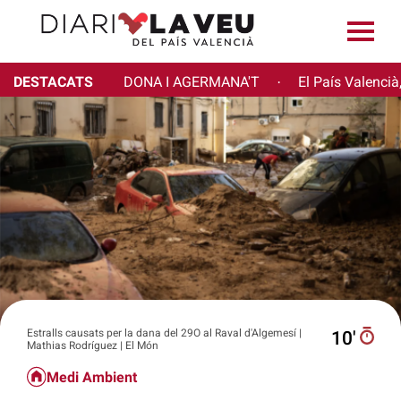
DESTACATS
DONA I AGERMANA'T
El País Valencià
·
Estralls causats per la dana del 29O al Raval d'Algemesí |
10′
Mathias Rodríguez | El Món
Medi Ambient