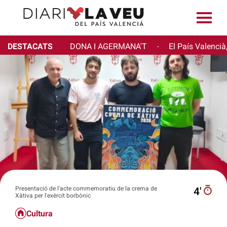
DESTACATS
DONA I AGERMANA'T
El País Valencià
·
Presentació de l'acte commemoratiu de la crema de
4′
Xàtiva per l'exèrcit borbònic
Cultura