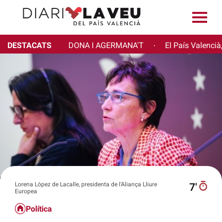
DESTACATS
DONA I AGERMANA'T
El País Valencià
·
Lorena López de Lacalle, presidenta de l'Aliança Lliure
7′
Europea
Política