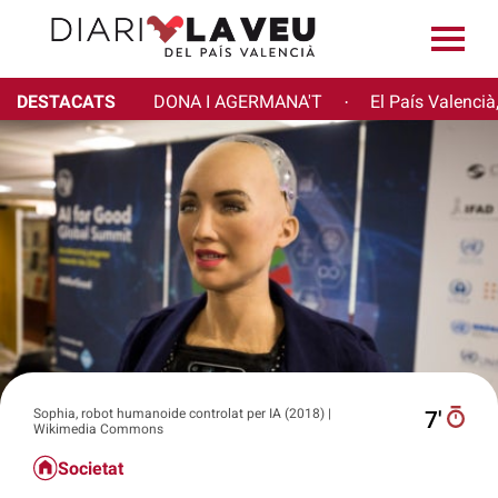
DESTACATS
DONA I AGERMANA'T
El País Valencià
·
Sophia, robot humanoide controlat per IA (2018) |
7′
Wikimedia Commons
Societat