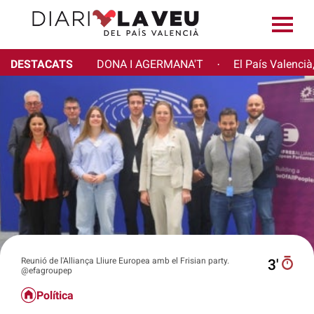
DESTACATS
DONA I AGERMANA'T
El País Valencià
·
Reunió de l'Alliança Lliure Europea amb el Frisian party.
3′
@efagroupep
Política