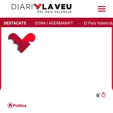
DESTACATS
DONA I AGERMANA'T
El País Valencià
·
6′
Política