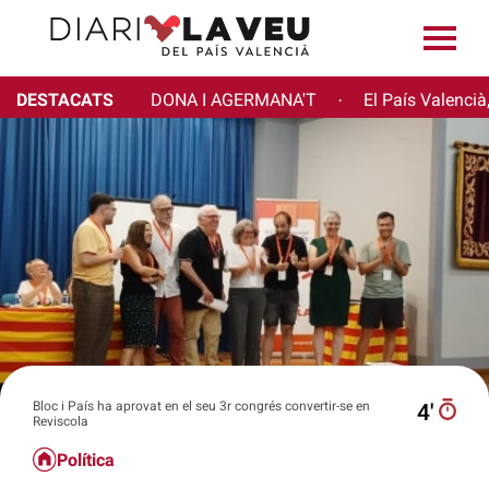
DESTACATS
DONA I AGERMANA'T
El País Valencià
·
Bloc i País ha aprovat en el seu 3r congrés convertir-se en
4′
Reviscola
Política