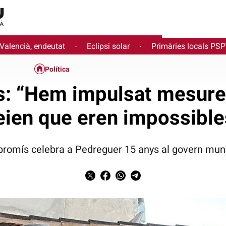
 Valencià, endeutat
Eclipsi solar
Primàries locals PS
·
·
Política
ús: “Hem impulsat mesure
eien que eren impossible
romís celebra a Pedreguer 15 anys al govern muni