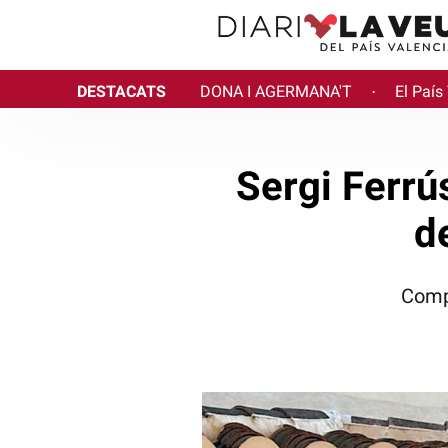
DESTACATS
DONA I AGERMANA'T
El País
·
Sergi Ferr
d
Comp