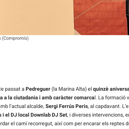
ús (Compromís)
te passat a
Pedreguer
(la Marina Alta) el
quinzè aniversa
ta a la ciutadania i amb caràcter comarca
l. La formació
amb l’actual alcalde,
Sergi Ferrús Peris
, al capdavant. L
 i el DJ local Downlab DJ Set
, i diverses intervencions, e
ordar el camí recorregut, així com per encarar els reptes