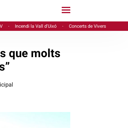
PV
Incendi la Vall d'Uixó
Concerts de Vivers
·
·
s que molts
s”
cipal