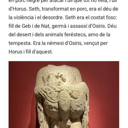
en porc negre per atacar l’ull que tot ho veia, l’ull
d’Horus. Seth, transformat en porc, era el déu de
la violència i el desordre. Seth era el costat fosc:
fill de Geb i de Nat, germà i assassí d’Osiris. Déu
del desert i dels animals feréstecs, amo de la
tempesta. Era la nèmesi d’Osiris, vençut per
Horus i fill d’aquest.