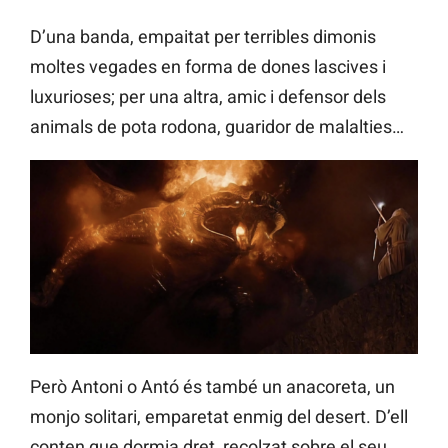
D’una banda, empaitat per terribles dimonis
moltes vegades en forma de dones lascives i
luxurioses; per una altra, amic i defensor dels
animals de pota rodona, guaridor de malalties…
Però Antoni o Antó és també un anacoreta, un
monjo solitari, emparetat enmig del desert. D’ell
conten que dormia dret, recolzat sobre el seu