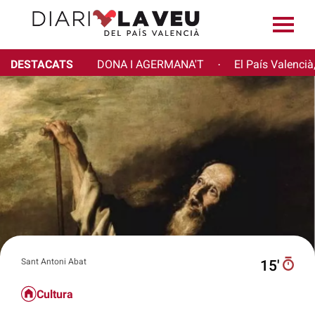
DESTACATS
DONA I AGERMANA'T
El País Valencià
·
Sant Antoni Abat
15′
Cultura