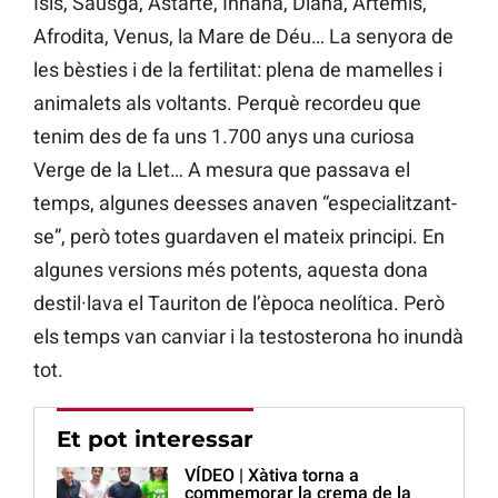
Isis, Sausga, Astarté, Innana, Diana, Àrtemis,
Afrodita, Venus, la Mare de Déu… La senyora de
les bèsties i de la fertilitat: plena de mamelles i
animalets als voltants. Perquè recordeu que
tenim des de fa uns 1.700 anys una curiosa
Verge de la Llet… A mesura que passava el
temps, algunes deesses anaven “especialitzant-
se”, però totes guardaven el mateix principi. En
algunes versions més potents, aquesta dona
destil·lava el Tauriton de l’època neolítica. Però
els temps van canviar i la testosterona ho inundà
tot.
Et pot interessar
VÍDEO | Xàtiva torna a
commemorar la crema de la