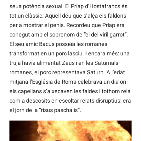
seua potència sexual. El Príap d’Hostafrancs és
tot un clàssic. Aquell déu que s’alça els faldons
per a mostrar el penis. Recordeu que Príap era
conegut amb el sobrenom de “el del viril garrot”.
El seu amic Bacus posseïa les romanes
transformat en un porc lasciu. I encara més: una
truja havia alimentat Zeus i en les Saturnals
romanes, el porc representava Saturn. A l’edat
mitjana l’Església de Roma celebrava un dia on
els capellans s’aixecaven les faldes i tothom reia
com a descosits en escoltar relats disruptius: era
el jorn de la “risus paschalis”.