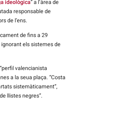
a ideològica
” a l’àrea de
iputada responsable de
s de l’ens.
rcament de fins a 29
, ignorant els sistemes de
“perfil valencianista
enes a la seua plaça. “Costa
artats sistemàticament”,
de llistes negres”.