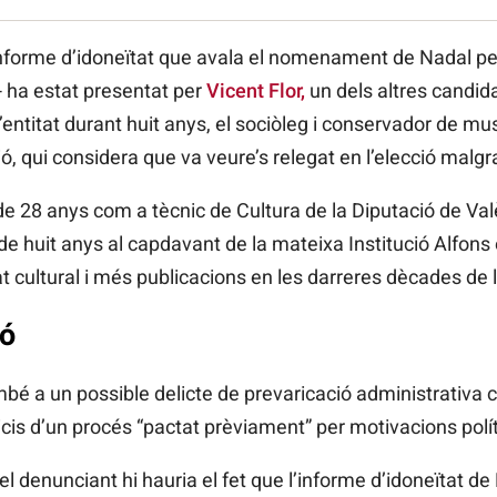
l’informe d’idoneïtat que avala el nomenament de Nadal p
ió- ha estat presentat per
Vicent Flor,
un dels altres candid
 l’entitat durant huit anys, el sociòleg i conservador de 
ó, qui considera que va veure’s relegat en l’elecció malgr
 de 28 anys com a tècnic de Cultura de la Diputació de Val
 huit anys al capdavant de la mateixa Institució Alfons
 cultural i més publicacions en les darreres dècades de l’
ió
ambé a un possible delicte de prevaricació administrativa 
dicis d’un procés “pactat prèviament” per motivacions polí
l denunciant hi hauria el fet que l’informe d’idoneïtat de