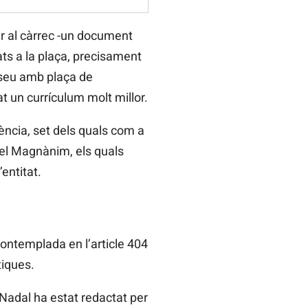
er al càrrec -un document
ats a la plaça, precisament
museu amb plaça de
at un currículum molt millor.
ència, set dels quals com a
 el Magnànim, els quals
entitat.
contemplada en l’article 404
tiques.
 Nadal ha estat redactat per