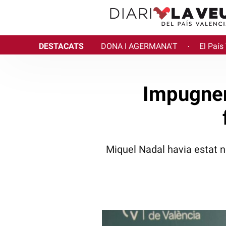
DESTACATS
DONA I AGERMANA'T
El País
·
Impugnen
Miquel Nadal havia estat n