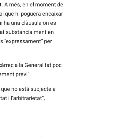
nt. A més, en el moment de
 tal que hi poguera encaixar
 hi ha una clàusula on es
zat substancialment en
lòs “expressament” per
càrrec a la Generalitat poc
ement previ”.
” que no està subjecte a
 i l’arbitrarietat”,