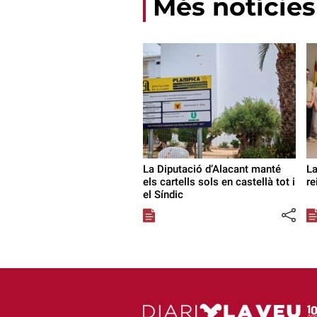
Més notícies
La Diputació d’Alacant manté
La
els cartells sols en castellà tot i
re
el Síndic