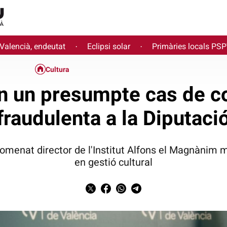
 Valencià, endeutat
Eclipsi solar
Primàries locals PS
·
·
Cultura
 un presumpte cas de co
fraudulenta a la Diputaci
omenat director de l'Institut Alfons el Magnànim m
en gestió cultural