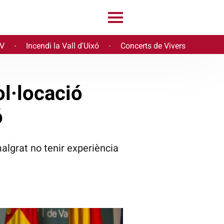
PV
Incendi la Vall d'Uixó
Concerts de Vivers
·
·
l·locació
ó
algrat no tenir experiència