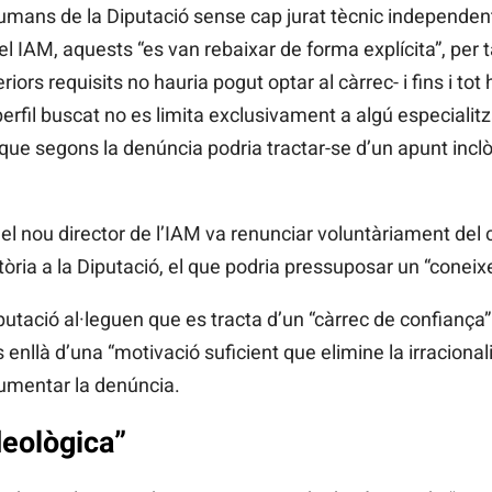
umans de la Diputació sense cap jurat tècnic independe
ir el IAM, aquests “es van rebaixar de forma explícita”, per
ors requisits no hauria pogut optar al càrrec- i fins i tot
erfil buscat no es limita exclusivament a algú especialit
 el que segons la denúncia podria tractar-se d’un apunt inc
 el nou director de l’IAM va renunciar voluntàriament del 
tòria a la Diputació, el que podria pressuposar un “coneix
putació al·leguen que es tracta d’un “càrrec de confiança
llà d’una “motivació suficient que elimine la irracionalitat
umentar la denúncia.
deològica”