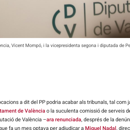
lència, Vicent Mompó, i la vicepresidenta segona i diputada de P
acions a dit del PP podria acabar als tribunals, tal com 
untament de València
o la suculenta comissió de serveis d
putació de València –
ara renunciada
, després de la denún
 que fa un mes optava per adjudicar a
Miquel Nadal
, dire