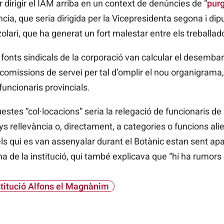
er dirigir el IAM arriba en un context de denúncies de “
purg
ncia, que seria dirigida per la Vicepresidenta segona i d
i, que ha generat un fort malestar entre els treballador
, fonts sindicals de la corporació van calcular el desemba
comissions de servei per tal d’omplir el nou organigrama
funcionaris provincials.
stes “col·locacions” seria la relegació de funcionaris de 
 rellevància o, directament, a categories o funcions ali
els qui es van assenyalar durant el Botànic estan sent ap
na de la institució, qui també explicava que “hi ha rumors 
stitució Alfons el Magnànim