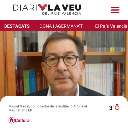
DESTACATS
DONA I AGERMANA'T
El País Valencià
·
Miquel Nadal, nou director de la Institució Alfons el
3′
Magnànim | EP
Cultura