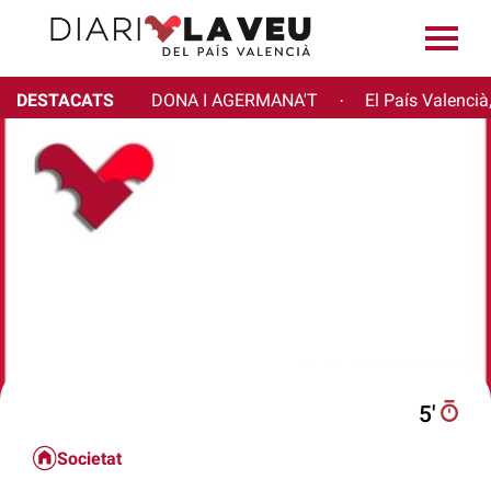
DESTACATS
DONA I AGERMANA'T
El País Valencià
·
5′
Societat