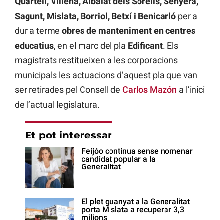
Quartell, Villena, Albalat dels Sorells, Senyera,
Sagunt, Mislata, Borriol, Betxí i Benicarló
per a
dur a terme
obres de manteniment en centres
educatius
, en el marc del pla
Edificant
. Els
magistrats restitueixen a les corporacions
municipals les actuacions d’aquest pla que van
ser retirades pel Consell de
Carlos Mazón
a l’inici
de l’actual legislatura.
Et pot interessar
Feijóo continua sense nomenar
candidat popular a la
Generalitat
El plet guanyat a la Generalitat
porta Mislata a recuperar 3,3
milions