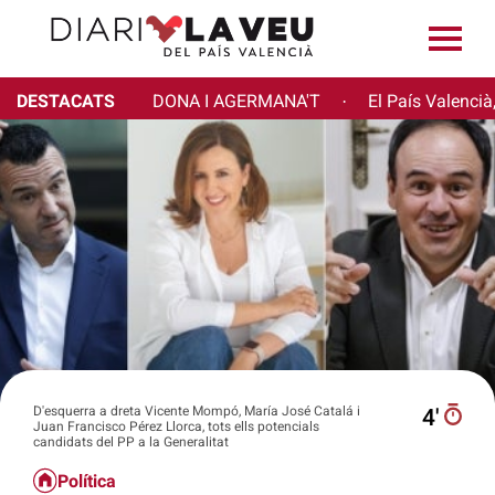
DESTACATS
DONA I AGERMANA'T
El País Valencià
·
D'esquerra a dreta Vicente Mompó, María José Catalá i
4′
Juan Francisco Pérez Llorca, tots ells potencials
candidats del PP a la Generalitat
Política