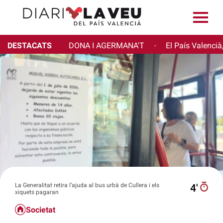
DESTACATS
DONA I AGERMANA'T
El País Valencià
·
La Generalitat retira l’ajuda al bus urbà de Cullera i els
4′
xiquets pagaran
Societat