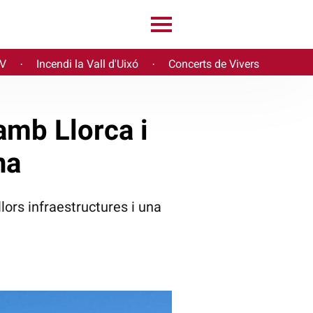
PV
Incendi la Vall d'Uixó
Concerts de Vivers
·
·
amb Llorca i
na
ors infraestructures i una