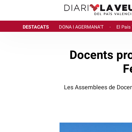
DESTACATS
DONA I AGERMANA'T
El País
·
Docents pro
F
Les Assemblees de Docents