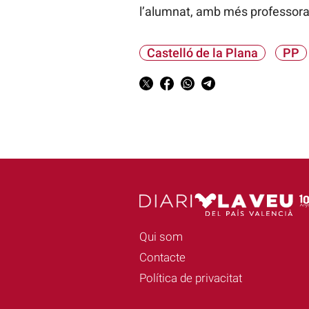
l’alumnat, amb més professorat,
Castelló de la Plana
PP
Qui som
Contacte
Política de privacitat