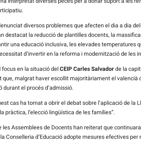
a interpretat diverses peces per a donar suport a les reiv
ticipatiu.
denunciat diversos problemes que afecten el dia a dia del
an destacat la reducció de plantilles docents, la massific
rantir una educació inclusiva, les elevades temperatures 
ecessitat d’invertir en la reforma i modernització de les 
focus en la situació del
CEIP Carles Salvador
de la capit
 que, malgrat haver escollit majoritàriament el valencià
ó durant el procés d’admissió.
t cas ha tornat a obrir el debat sobre l’aplicació de la Lle
a pràctica, l’elecció lingüística de les famílies”.
e les Assemblees de Docents han reiterat que continuara
 la Conselleria d’Educació adopte mesures efectives per r