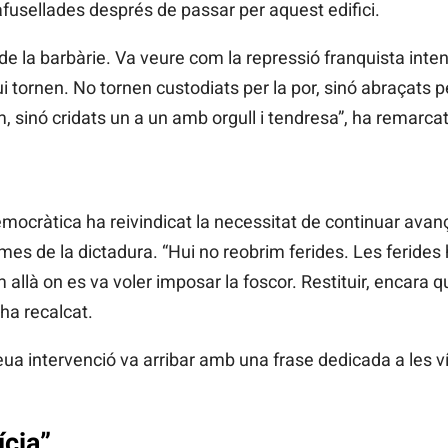
afusellades després de passar per aquest edifici.
de la barbàrie. Va veure com la repressió franquista inte
ui tornen. No tornen custodiats per la por, sinó abraçats p
 sinó cridats un a un amb orgull i tendresa”, ha remarcat
cràtica ha reivindicat la necessitat de continuar avanç
ctimes de la dictadura. “Hui no reobrim ferides. Les ferides
m allà on es va voler imposar la foscor. Restituir, encara q
 ha recalcat.
 intervenció va arribar amb una frase dedicada a les víc
ícia”