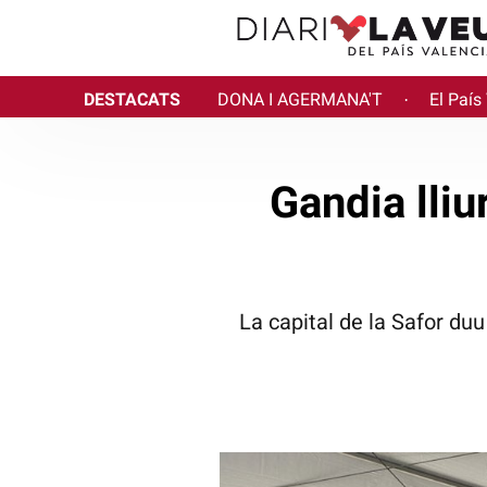
DESTACATS
DONA I AGERMANA'T
El País
·
Gandia lliu
La capital de la Safor du