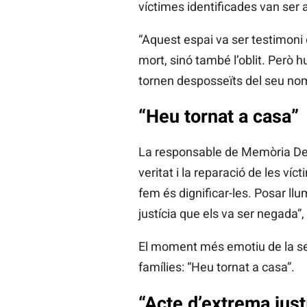
víctimes identificades van ser 
“Aquest espai va ser testimoni 
mort, sinó també l’oblit. Però h
tornen desposseïts del seu nom,
“Heu tornat a casa”
La responsable de Memòria Demo
veritat i la reparació de les ví
fem és dignificar-les. Posar llu
justícia que els va ser negada”,
El moment més emotiu de la seua
famílies: “Heu tornat a casa”.
“Acte d’extrema just