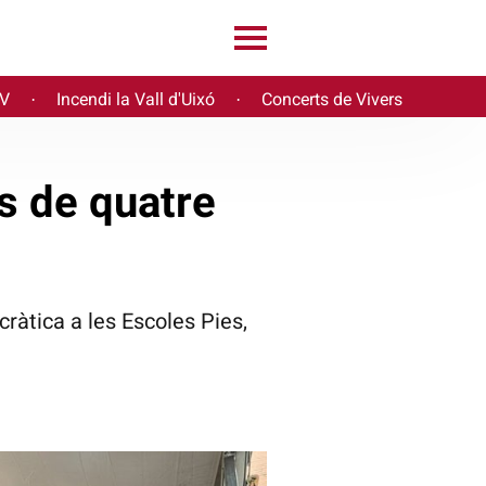
PV
Incendi la Vall d'Uixó
Concerts de Vivers
·
·
es de quatre
ràtica a les Escoles Pies,