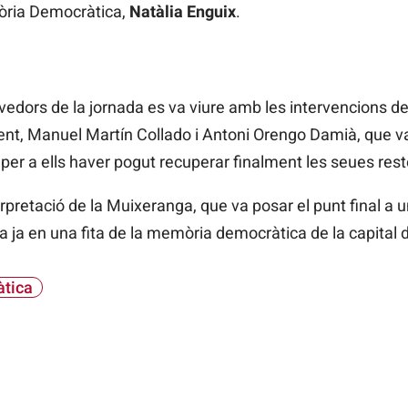
òria Democràtica,
Natàlia Enguix
.
rs de la jornada es va viure amb les intervencions del
sent, Manuel Martín Collado i Antoni Orengo Damià, que va
té per a ells haver pogut recuperar finalment les seues rest
rpretació de la Muixeranga, que va posar el punt final a
 ja en una fita de la memòria democràtica de la capital d
tica