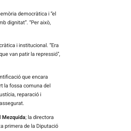
 memòria democràtica i “el
b dignitat”. “Per això,
àtica i institucional. “Era
ue van patir la repressió”,
ntificació que encara
rt la fossa comuna del
stícia, reparació i
 assegurat.
l Mezquida
; la directora
nta primera de la Diputació