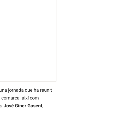
d’una jornada que ha reunit
la comarca, així com
o
,
José Giner Gasent
,