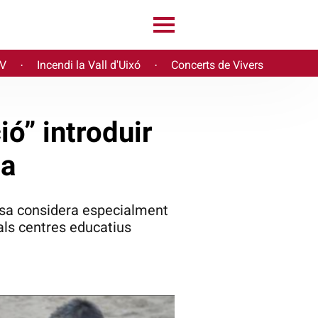
PV
Incendi la Vall d'Uixó
Concerts de Vivers
·
·
ió” introduir
la
osa considera especialment
als centres educatius