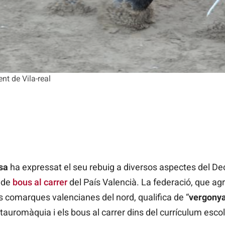
ent de Vila-real
osa
ha expressat el seu rebuig a diversos aspectes del Dec
 de
bous al carrer
del País Valencià. La federació, que ag
s comarques valencianes del nord, qualifica de “
vergonya
 la tauromàquia i els bous al carrer dins del currículum esco