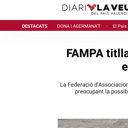
DESTACATS
DONA I AGERMANA'T
El País
·
FAMPA titlla
e
La Federació d'Associacio
preocupant la possib