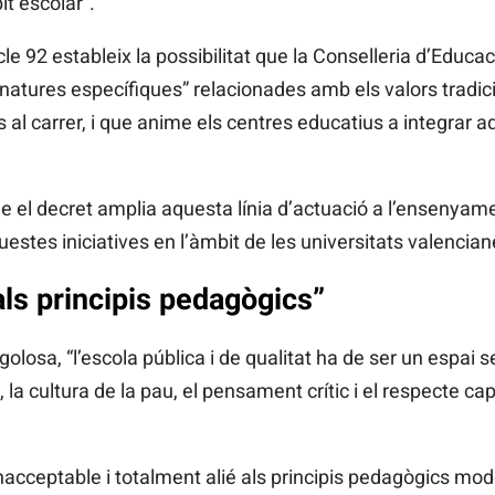
t escolar”.
cle 92 estableix la possibilitat que la Conselleria d’Educa
gnatures específiques” relacionades amb els valors tradici
s al carrer, i que anime els centres educatius a integrar 
el decret amplia aquesta línia d’actuació a l’ensenyament
stes iniciatives en l’àmbit de les universitats valencian
 als principis pedagògics”
losa, “l’escola pública i de qualitat ha de ser un espai s
a cultura de la pau, el pensament crític i el respecte cap 
nacceptable i totalment alié als principis pedagògics mode