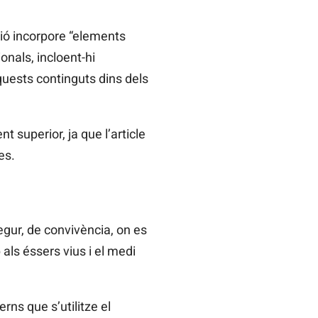
ció incorpore “elements
onals, incloent-hi
aquests continguts dins dels
 superior, ja que l’article
es.
egur, de convivència, on es
als éssers vius i el medi
rns que s’utilitze el