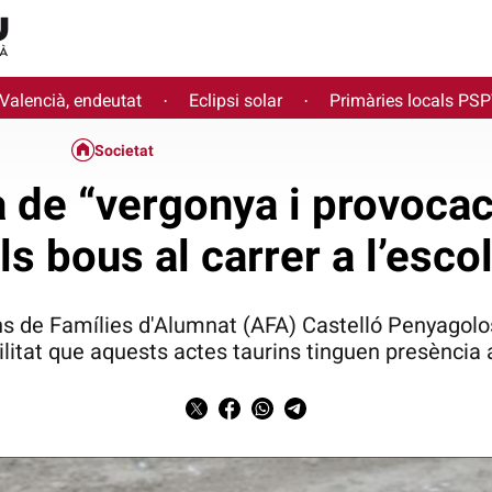
 Valencià, endeutat
Eclipsi solar
Primàries locals PS
·
·
Societat
 de “vergonya i provocac
ls bous al carrer a l’esco
ns de Famílies d'Alumnat (AFA) Castelló Penyagol
ilitat que aquests actes taurins tinguen presència 