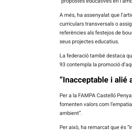
“propostes educatives en l’àmbi
A més, ha assenyalat que l’arti
curriculars transversals o assi
referències als festejos de bou
seus projectes educatius.
La federació també destaca que 
93 contempla la promoció d’aque
“Inacceptable i alié
Per a la FAMPA Castelló Penyago
fomenten valors com l’empatia, l
ambient”.
Per això, ha remarcat que és “i