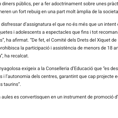
 diners públics, per a fer adoctrinament sobre unes pràc
ren un fort rebuig en una part molt àmplia de la societa
 disfressar d’assignatura el que no és més que un intent d
quetes i adolescents a espectacles que fins i tot recoman
”, ha afirmat. “De fet, el Comité dels Drets del Xiquet de 
ohibisca la participació i assistència de menors de 18 a
a”, ha recalcat.
enyagolosa exigeix a la Conselleria d’Educació que “es 
s i l’autonomia dels centres, garantint que cap projecte e
s taurins”.
 aules es convertisquen en un instrument de promoció d