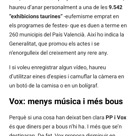
haureu d’anar personalment a una de les
9.542
“exhibicions taurines”
-eufemisme emprat en
els programes de festes- que es duen a terme en
260 municipis del País Valencià. Així ho indica la
Generalitat, que promou els actes i se
n’enorgulleix del creixement any rere any.
I si voleu enregistrar algun vídeo, haureu
d’utilitzar eines d’espies i camuflar la càmera en
un botó de la camisa o en un bolígraf.
Vox: menys música i més bous
Perquè si una cosa han deixat ben clara
PP i Vox
és que diners per a bous n’hi ha. I més que se’n
destinaran. De fet, Vox proposa disminuir en