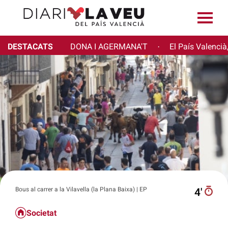
DESTACATS
DONA I AGERMANA'T
El País Valencià
·
Bous al carrer a la Vilavella (la Plana Baixa) | EP
4′
Societat