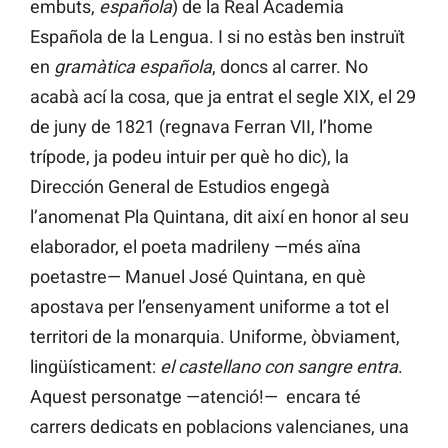
embuts,
española
) de la Real Academia
Española de la Lengua. I si no estàs ben instruït
en
gramàtica española
, doncs al carrer. No
acabà ací la cosa, que ja entrat el segle XIX, el 29
de juny de 1821 (regnava Ferran VII, l’home
trípode, ja podeu intuir per què ho dic), la
Dirección General de Estudios engegà
l’anomenat Pla Quintana, dit així en honor al seu
elaborador, el poeta madrileny —més aïna
poetastre— Manuel José Quintana, en què
apostava per l’ensenyament uniforme a tot el
territori de la monarquia. Uniforme, òbviament,
lingüísticament:
el castellano con sangre entra
.
Aquest personatge —atenció!— encara té
carrers dedicats en poblacions valencianes, una