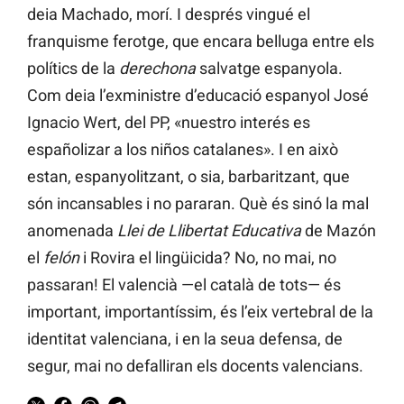
deia Machado, morí. I després vingué el
franquisme ferotge, que encara belluga entre els
polítics de la
derechona
salvatge espanyola.
Com deia l’exministre d’educació espanyol José
Ignacio Wert, del PP, «nuestro interés es
españolizar a los niños catalanes». I en això
estan, espanyolitzant, o sia, barbaritzant, que
són incansables i no pararan. Què és sinó la mal
anomenada
Llei de Llibertat Educativa
de Mazón
el
felón
i Rovira el lingüicida? No, no mai, no
passaran! El valencià —el català de tots— és
important, importantíssim, és l’eix vertebral de la
identitat valenciana, i en la seua defensa, de
segur, mai no defalliran els docents valencians.