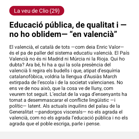
La veu de Clio (29)
Educació pública, de qualitat i —
no ho oblidem— “en valencià”
El valencià, el català de tots —com deia Enric Valor—
és el pa de paller del sistema educatiu valencià. El País
Valencià no és ni Madrid ni Múrcia ni la Rioja. Qui ho
dubta? Ara bé, hi ha a qui la sola presència del
valencià li regira els budells i que, atipat d’esquírria
catalanofòbica, voldria la llengua d’Ausiàs March
extirpada de l’escola i de la societat valencianes. No
ens ve de nou això, que la cosa ve de lluny, com
veurem tot seguit. L’esclat de la vaga d’ensenyants ha
tornat a desemmascarar el conflicte lingüístic —i
polític— latent. Als actuals inquilins del palau de la
Generalitat —pandorgos viscerals— no els agrada el
valencià, com no els agrada l’educació pública i no els
agrada que el poble escriga, parle i pense.