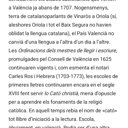
a València ja abans de 1707. Nogensmenys,
terra de catalanoparlants de Vinaròs a Oriola (sí,
aleshores Oriola i tot el Baix Segura no havien
oblidat la llengua catalana), el País Valencià no
canvià d’una llengua a l’altra d’un dia a l’altre.
Les
Ordinacions dels mestres de llegir i escriure
,
promulgades pel Consell de València en 1625
continuaren vigents i, com esmenta el notari
Carles Ros i Hebrera (1703-1773), les escoles de
primeres lletres continuaren encara en el segle
XVIII fent servir
lo Cató christià
, mena d’opuscle
per a aprendre els fonaments de la religió
catòlica. En aquell temps rebia el nom de «cató»
tot llibre d’iniciació a la lectura. Escola,
òbviament, en valencià. Podia ser d’una altra