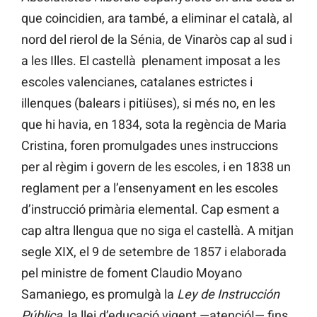
que coincidien, ara també, a eliminar el català, al
nord del rierol de la Sénia, de Vinaròs cap al sud i
a les Illes. El castellà plenament imposat a les
escoles valencianes, catalanes estrictes i
illenques (balears i pitiüses), si més no, en les
que hi havia, en 1834, sota la regència de Maria
Cristina, foren promulgades unes instruccions
per al règim i govern de les escoles, i en 1838 un
reglament per a l’ensenyament en les escoles
d’instrucció primària elemental. Cap esment a
cap altra llengua que no siga el castellà. A mitjan
segle XIX, el 9 de setembre de 1857 i elaborada
pel ministre de foment Claudio Moyano
Samaniego, es promulgà la
Ley de Instrucción
Pública
, la llei d’educació vigent —atenció!— fins