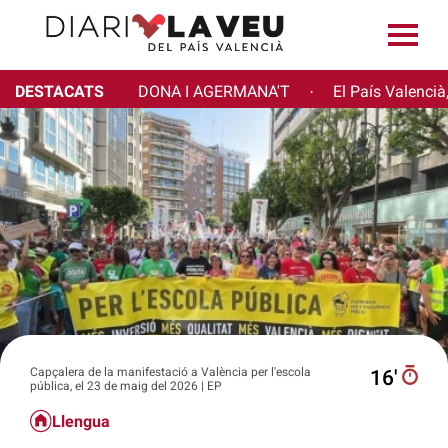
DESTACATS
DONA I AGERMANA'T
El País Valencià
·
Capçalera de la manifestació a València per l'escola
16′
pública, el 23 de maig del 2026 | EP
Llengua