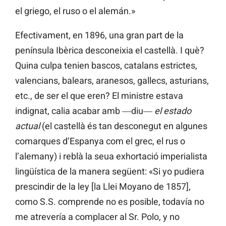
el griego, el ruso o el alemán.»
Efectivament, en 1896, una gran part de la
península Ibèrica desconeixia el castellà. I què?
Quina culpa tenien bascos, catalans estrictes,
valencians, balears, aranesos, gallecs, asturians,
etc., de ser el que eren? El ministre estava
indignat, calia acabar amb ―diu―
el estado
actual
(el castellà és tan desconegut en algunes
comarques d’Espanya com el grec, el rus o
l’alemany) i reblà la seua exhortació imperialista
lingüística de la manera següent: «Si yo pudiera
prescindir de la ley [la Llei Moyano de 1857],
como S.S. comprende no es posible, todavía no
me atrevería a complacer al Sr. Polo, y no