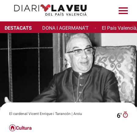
DESTACATS
DONA I AGERMANA'T
El País Valencià
·
El cardenal Vicent Enrique i Tarancón | Arxiu
6′
Cultura