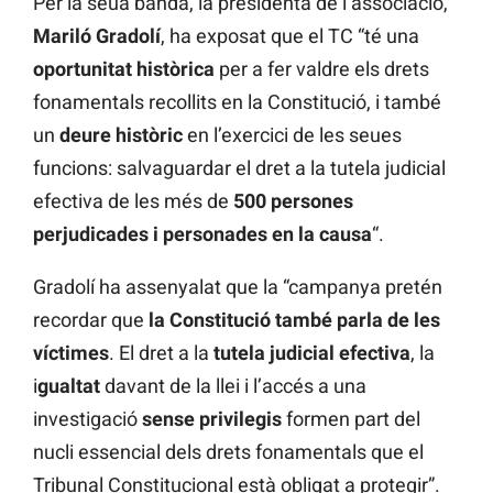
Per la seua banda, la presidenta de l’associació,
Mariló Gradolí
, ha exposat que el TC “té una
oportunitat històrica
per a fer valdre els drets
fonamentals recollits en la Constitució, i també
un
deure històric
en l’exercici de les seues
funcions: salvaguardar el dret a la tutela judicial
efectiva de les més de
500 persones
perjudicades i personades en la causa
“.
Gradolí ha assenyalat que la “campanya pretén
recordar que
la Constitució també parla de les
víctimes
. El dret a la
tutela judicial efectiva
, la
i
gualtat
davant de la llei i l’accés a una
investigació
sense privilegis
formen part del
nucli essencial dels drets fonamentals que el
Tribunal Constitucional està obligat a protegir”.