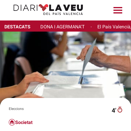
DESTACATS
DONA I AGERMANA'T
El País Valencià
·
Eleccions
4′
Societat