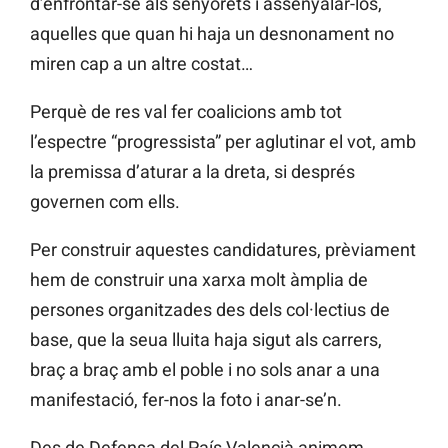
d’enfrontar-se als senyorets i assenyalar-los,
aquelles que quan hi haja un desnonament no
miren cap a un altre costat…
Perquè de res val fer coalicions amb tot
l’espectre “progressista” per aglutinar el vot, amb
la premissa d’aturar a la dreta, si després
governen com ells.
Per construir aquestes candidatures, prèviament
hem de construir una xarxa molt àmplia de
persones organitzades des dels col·lectius de
base, que la seua lluita haja sigut als carrers,
braç a braç amb el poble i no sols anar a una
manifestació, fer-nos la foto i anar-se’n.
Des de Defensa del País Valencià animem