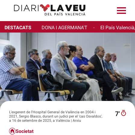
DESTACATS
DONA I AGERMANA'T
El País Valencià
·
L'exgerent de l'Hospital General de València en 2004 i
7′
2021, Sergio Blasco, durant un judici per el ‘cas Osvaldos’,
a 16 de setembre de 2025, a València | Arxiu
Societat