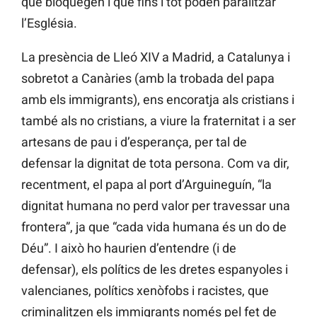
que bloquegen i que fins i tot poden paralitzar
l’Església.
La presència de Lleó XIV a Madrid, a Catalunya i
sobretot a Canàries (amb la trobada del papa
amb els immigrants), ens encoratja als cristians i
també als no cristians, a viure la fraternitat i a ser
artesans de pau i d’esperança, per tal de
defensar la dignitat de tota persona. Com va dir,
recentment, el papa al port d’Arguineguín, “la
dignitat humana no perd valor per travessar una
frontera”, ja que “cada vida humana és un do de
Déu”. I això ho haurien d’entendre (i de
defensar), els polítics de les dretes espanyoles i
valencianes, polítics xenòfobs i racistes, que
criminalitzen els immigrants només pel fet de