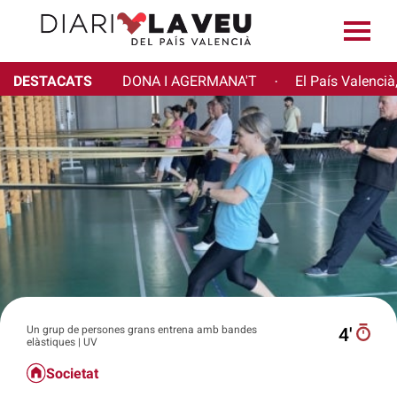
DESTACATS
DONA I AGERMANA'T
El País Valencià
·
Un grup de persones grans entrena amb bandes
4′
elàstiques | UV
Societat