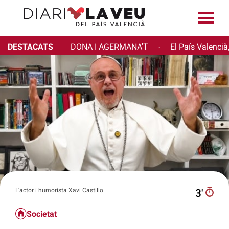
DESTACATS
DONA I AGERMANA'T
El País Valencià
·
L'actor i humorista Xavi Castillo
3′
Societat