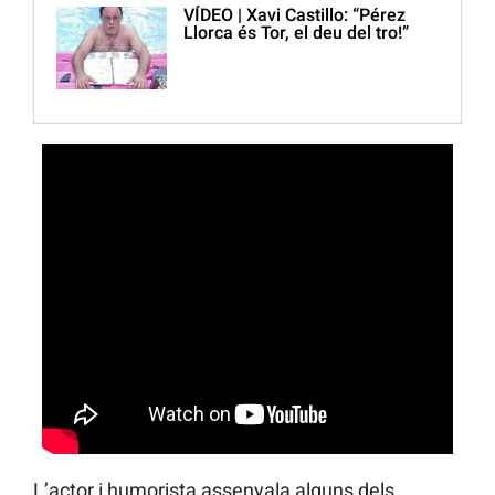
VÍDEO | Xavi Castillo: “Pérez
Llorca és Tor, el deu del tro!”
L’actor i humorista assenyala alguns dels