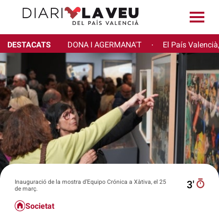
DESTACATS
DONA I AGERMANA'T
El País Valencià
·
Inauguració de la mostra d’Equipo Crónica a Xàtiva, el 25
3′
de març.
Societat