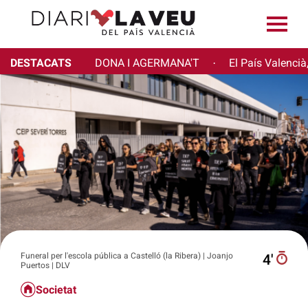
DESTACATS
DONA I AGERMANA'T
El País Valencià
·
Funeral per l'escola pública a Castelló (la Ribera) | Joanjo
4′
Puertos | DLV
Societat