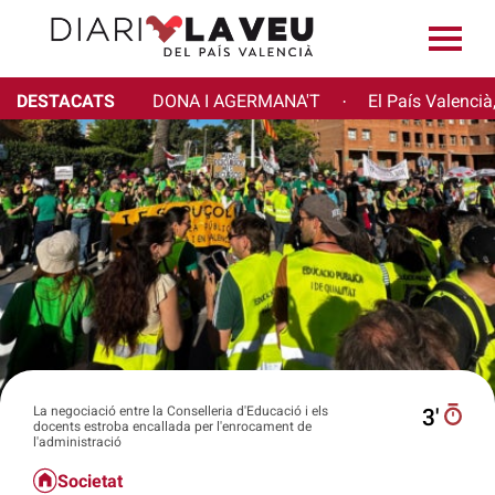
DESTACATS
DONA I AGERMANA'T
El País Valencià
·
La negociació entre la Conselleria d'Educació i els
3′
docents estroba encallada per l'enrocament de
l'administració
Societat